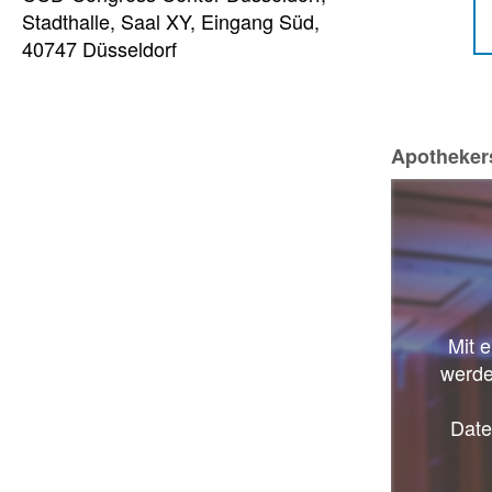
Stadthalle, Saal XY, Eingang Süd,
40747 Düsseldorf
Apothekers
Mit 
werde
Date