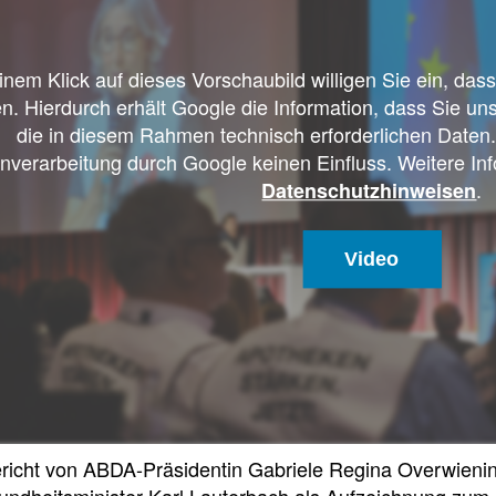
einem Klick auf dieses Vorschaubild willigen Sie ein, da
n. Hierdurch erhält Google die Information, dass Sie un
die in diesem Rahmen technisch erforderlichen Daten.
nverarbeitung durch Google keinen Einfluss. Weitere Inf
.
Datenschutzhinweisen
Video
richt von ABDA-Präsidentin Gabriele Regina Overwieni
ndheitsminister Karl Lauterbach als Aufzeichnung zu