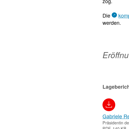
zog.
Die
komp
werden.
Eröffn
Lageberic
Gabriele R
Präsidentin d
PDF, 140 KB