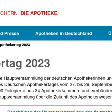
ICHERN.
DIE APOTHEKE.
nd Presse
Apotheken in Deutschland
Ü
pothekertag 2023
S
S
S
rtag 2023
c
u
e
ie Hauptversammlung der deutschen Apothekerinnen un
h
c
i
s Deutschen Apothekertages vom 27. bis 29. September 
0 Delegierte aus 34 Apothekerkammern und -verbänden 
n
h
t
auptversammlung über die Zukunft des Apothekenwesen
Beschlüsse der Hauptversammlung der deutsch