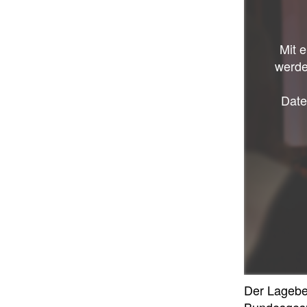
Mit 
werde
Date
Der Lagebe
Bundesgesu