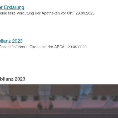
r Erklärung
Pharmazeutische
 eine faire Vergütung der Apotheken vor Ort | 29.09.2023
Dienstleistungen
Apothekenteams
AMK-
können
sich
Nachrichten
auf
bilanz 2023
Informationen
Themenseiten
 Geschäftsführerin Ökonomie der ABDA | 29.09.2023
der
über
Institutionen,
die
Behörden
vereinbarten
und
pharmazeutischen
Hersteller
Dienstleistungen
und
bilanz 2023
die
Rahmenbedingungen
informieren.
Arbeitsschutz
Informationen
zum
Arbeitsschutz