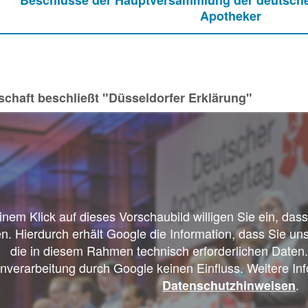
e
e
e
Apotheker
l
t
l
e
chaft beschließt "Düsseldorfer Erklärung"
z
i
u
l
g
e
r
n
einem Klick auf dieses Vorschaubild willigen Sie ein, da
n. Hierdurch erhält Google die Information, dass Sie un
i
die in diesem Rahmen technisch erforderlichen Daten.
nverarbeitung durch Google keinen Einfluss. Weitere Inf
Pressedetail
f
.
Datenschutzhinweisen