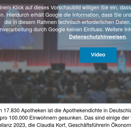
Meldung zum
in
einem Klick auf dieses Vorschaubild willigen Sie ein, da
der
Apothekenverzeichnis
n. Hierdurch erhält Google die Information, dass Sie un
Apotheke
und Beitrittserklärung
die in diesem Rahmen technisch erforderlichen Daten.
zum Rahmenvertrag
nverarbeitung durch Google keinen Einfluss. Weitere Inf
Hier
.
Datenschutzhinweisen
finden
Sie
FAQ
u.
„Cannabisgesetz“
Video
a.
Häufig
den
gestellte
Rahmenvertrag
Fragen
über
und
die
Antworten
Arzneimittelversorgung
zu
sowie
den
die
Neuerungen
TI-
h 17.830 Apotheken ist die Apothekendichte in Deutschl
des
Vereinbarung.
sog.
pro 100.000 Einwohnern gesunken. Das sind einige der 
„Cannabisgesetzes“
ilanz 2023, die Claudia Korf, Geschäftsführerin Ökono
(für