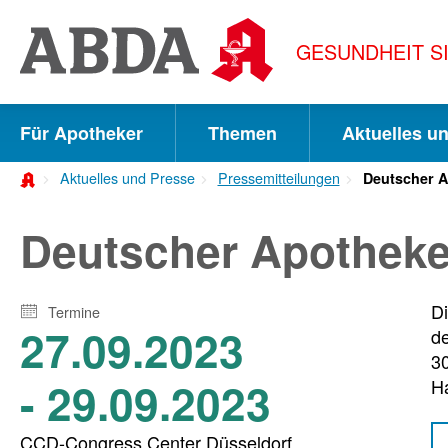
Springe
direkt
GESUNDHEIT S
zu:
zur
Hauptnavigation
Für Apotheker
Themen
Aktuelles u
zur
Aktuelles und Presse
Pressemitteilungen
Deutscher A
Meta-
Navigation
Deutscher Apotheke
zum
Inhalt
D
Termine
27.09.2023
de
zur
30
Suche
- 29.09.2023
H
CCD-Congress Center Düsseldorf,