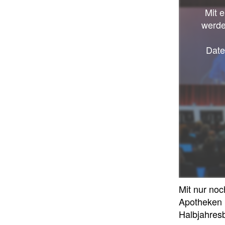
Mit 
werde
Date
Mit nur noc
Apotheken 
Halbjahresb