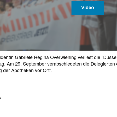
f
Video
Tauchen
Sie
direkt
ein
dentin Gabriele Regina Overwiening verliest die "Düsse
g. Am 29. September verabschiedeten die Delegierten di
Leitlinien
Berichtsbogen-
g der Apotheken vor Ort“.
Formulare der
Leitlinien
und
Arzneimittelkommis
Arbeitshilfen
Meldung
der
von
s
Bundesapothekerkammer
unerwünschten
Arzneimittelwirkungen
und
Qualitätsmängeln