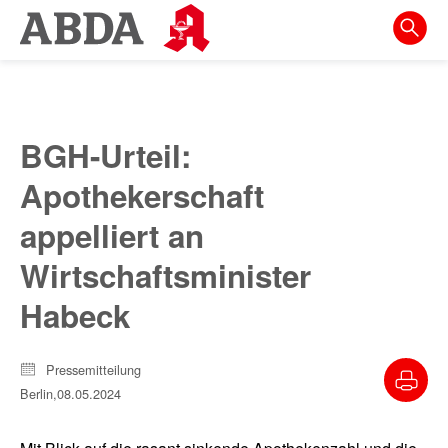
Springe
direkt
zu:
zur
Hauptnavigation
BGH-Urteil:
zur
Apothekerschaft
Meta-
Navigation
appelliert an
zum
Wirtschaftsminister
Inhalt
Habeck
zur
Suche
Pressemitteilung
Berlin,
08.05.2024