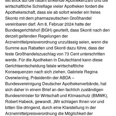
Mit Blick auf die rasant sinkende Apothekenzahl und die
wirtschaftliche Schieflage vieler Apotheken fordert die
Apothekerschaft, dass sie ab sofort wieder ein freies
Skonto mit dem pharmazeutischen Großhandel
vereinbaren darf. Am 8. Februar 2024 hatte der
Bundesgerichtshof (BGH) geurteilt, dass Skonti nach den
derzeit geltenden Regelungen der
Arzneimittelpreisverordnung unzulässig seien, wenn die
Summe aus Rabatten und Skonti dazu führe, dass der
feste Großhandelszuschlag von 73 Cent unterschritten
werde. Für die Apotheken in Deutschland kann diese
Gerichtsentscheidung fatale wirtschaftliche
Konsequenzen nach sich ziehen. Gabriele Regina
Overwiening, Präsidentin der ABDA –
Bundesvereinigung Deutscher Apothekerverbände, hat
sich daher in einem Brief an den fachlich zuständigen
Bundesminister für Wirtschaft und Klimaschutz (BMWK),
Robert Habeck, gewandt. „Wir schlagen Ihnen vor und
bitten Sie dringend, durch eine Klarstellung in der
Arzneimittelpreisverordnung die Möglichkeit der