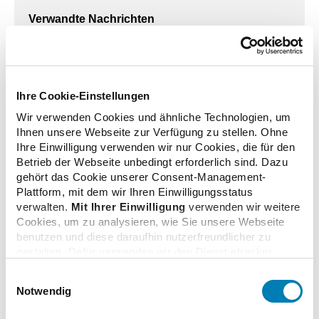
Verwandte Nachrichten
Lauterbach besucht Apotheke – Gespräche über
Reformpläne
Ihre Cookie-Einstellungen
02.07.2024
Wir verwenden Cookies und ähnliche Technologien, um
Ihnen unsere Webseite zur Verfügung zu stellen. Ohne
Ihre Einwilligung verwenden wir nur Cookies, die für den
Betrieb der Webseite unbedingt erforderlich sind. Dazu
Entwurf zum Apothekenreformgesetz:
gehört das Cookie unserer Consent-Management-
Leistungskürzung statt Versorgungssicherung
Plattform, mit dem wir Ihren Einwilligungsstatus
12.06.2024
verwalten.
Mit Ihrer Einwilligung
verwenden wir weitere
Cookies, um zu analysieren, wie Sie unsere Webseite
benutzen und diese daraufhin nutzerfreundlicher zu
Apothekenwirtschaftsbericht: Betriebsergebnisse
gestalten. Dafür verwenden wir den Dienst etracker.
Dabei werden personenbezogenen Daten wie Ihre IP-
und Apothekendichte sinken
Einwilligungsauswahl
Adresse und Ihr Surfverhalten verarbeitet. Mit einem
23.04.2024
Notwendig
Klick auf „Cookies zulassen“ stimmen Sie der
beschriebenen Verwendung der nicht unbedingt