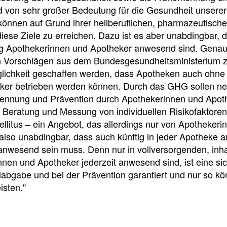
e
e
e
nd von sehr großer Bedeutung für die Gesundheit unsere
l
t
können auf Grund ihrer heilberuflichen, pharmazeutisch
diese Ziele zu erreichen. Dazu ist es aber unabdingbar,
l
e
g Apothekerinnen und Apotheker anwesend sind. Genau d
n Vorschlägen aus dem Bundesgesundheitsministerium zu
öglichkeit geschaffen werden, dass Apotheken auch ohn
z
i
ker betrieben werden können. Durch das GHG sollen ne
kennung und Prävention durch Apothekerinnen und Apot
u
l
e Beratung und Messung von individuellen Risikofaktore
llitus – ein Angebot, das allerdings nur von Apotheker
g
e
t also unabdingbar, dass auch künftig in jeder Apotheke 
anwesend sein muss. Denn nur in vollversorgenden, inh
r
n
nen und Apotheker jederzeit anwesend sind, ist eine si
labgabe und bei der Prävention garantiert und nur so k
i
isten."
Pressedetail
f