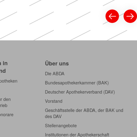
 in
Über uns
nd
Die ABDA
Apotheken
Bundesapothekerkammer (BAK)
Deutscher Apothekerverband (DAV)
ür den
Vorstand
rieb
Geschäftsstelle der ABDA, der BAK und
onorare
des DAV
Stellenangebote
Institutionen der Apothekerschaft