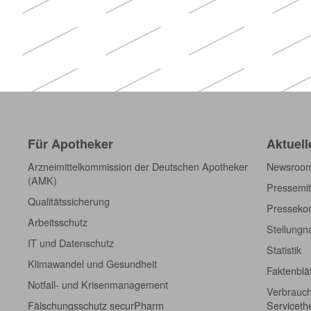
Für Apotheker
Aktuell
Arzneimittelkommission der Deutschen Apotheker
Newsroo
(AMK)
Pressemit
Qualitätssicherung
Pressekon
Arbeitsschutz
Stellung
IT und Datenschutz
Statistik
Klimawandel und Gesundheit
Faktenblä
Notfall- und Krisenmanagement
Verbrauch
Fälschungsschutz securPharm
Servicet