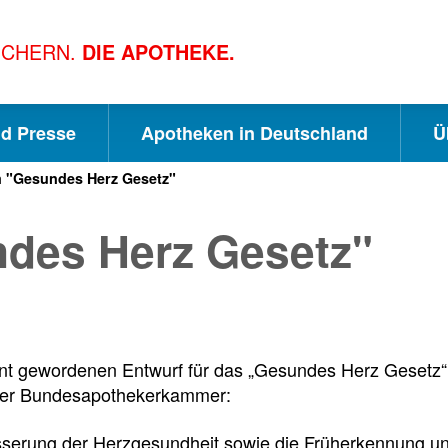
ICHERN.
DIE APOTHEKE.
nd Presse
Apotheken in Deutschland
Ü
 "Gesundes Herz Gesetz"
S
S
S
des Herz Gesetz"
c
u
e
h
c
i
t gewordenen Entwurf für das „Gesundes Herz Gesetz“
n
h
t
der Bundesapothekerkammer:
sserung der Herzgesundheit sowie die Früherkennung un