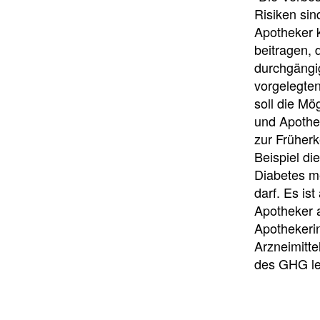
Risiken si
Apotheker 
beitragen, 
durchgängi
vorgelegte
soll die M
und Apothe
zur Früher
Beispiel di
Diabetes me
darf. Es is
Apotheker 
Apothekerin
Arzneimitte
des GHG le