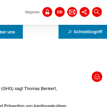
Mitglieder
ber uns
Schnellzugriff
 (GHG) sagt Thomas Benkert,
d Prävention von kardiovaskulären