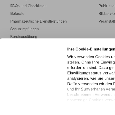
FAQs und Checklisten
Publikati
Referate
Bildservic
Pharmazeutische Dienstleistungen
Veranstal
Schutzimpfungen
Berufsausübung
Fort- und Weiterbildung
Ihre Cookie-Einstellunge
Kampagneninformationen
Wir verwenden Cookies un
Einschreibeformulare
stellen. Ohne Ihre Einwill
ABDA DatenHub
erforderlich sind. Dazu g
Einwilligungsstatus verwa
ABDA-Datenpanel
analysieren, wie Sie unser
Dafür verwenden wir den 
und Ihr Surfverhalten vera
beschriebenen Verwendung 
notwendige Cookies verwen
über die unteren Regler Ihr
jederzeit mit Wirkung für 