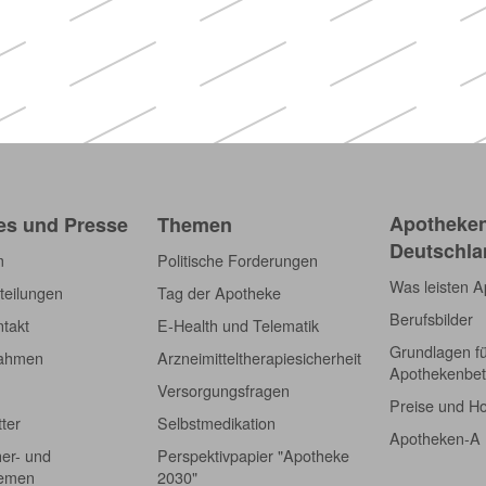
Apotheken)
Apotheken
es und Presse
Themen
Deutschla
m
Politische Forderungen
Was leisten 
teilungen
Tag der Apotheke
Berufsbilder
takt
E-Health und Telematik
Grundlagen f
nahmen
Arzneimitteltherapiesicherheit
Apothekenbet
Versorgungsfragen
Preise und H
tter
Selbstmedikation
Apotheken-A
er- und
Perspektivpapier "Apotheke
hemen
2030"