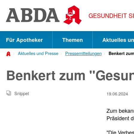
Springe
direkt
GESUNDHEIT S
zu:
zur
Hauptnavigation
Für Apotheker
Themen
Aktuelles u
zur
Aktuelles und Presse
Pressemitteilungen
Benkert zum
Meta-
Navigation
Benkert zum "Gesun
zum
Inhalt
Snippet
19.06.2024
zur
Zum bekann
Suche
Präsident 
"Die Verbe