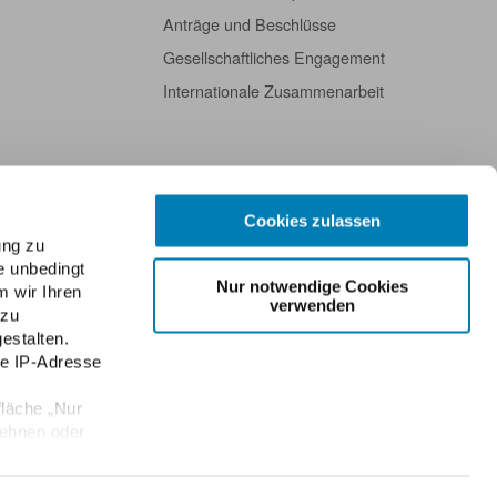
Anträge und Beschlüsse
Gesellschaftliches Engagement
Internationale Zusammenarbeit
Cookies zulassen
ung zu
e unbedingt
Nur notwendige Cookies
m wir Ihren
verwenden
 zu
estalten.
re IP-Adresse
fläche „Nur
lehnen oder
Datenschutz
Public Key der ABDA
Kontakt
English
Newsletter
e Einwilligung
en