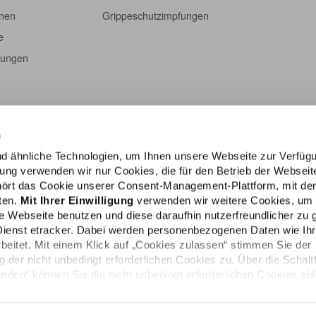
onen
Grippeschutzimpfungen
e
tungen
n
d ähnliche Technologien, um Ihnen unsere Webseite zur Verfüg
igung verwenden wir nur Cookies, die für den Betrieb der Webseit
ehört das Cookie unserer Consent-Management-Plattform, mit de
lten.
Mit Ihrer Einwilligung
verwenden wir weitere Cookies, um
e Webseite benutzen und diese daraufhin nutzerfreundlicher zu g
Dienst etracker. Dabei werden personenbezogenen Daten wie Ih
rbeitet. Mit einem Klick auf „Cookies zulassen“ stimmen Sie der
der nicht unbedingt erforderlichen Cookies zu. Über die Schalt
den“ können Sie die nicht unbedingt erforderlichen Cookies ab
Impressum
e persönlichen Bedürfnisse individuell einstellen. Sie können Ihr
die Zukunft widerrufen. Weitere Informationen finden Sie in unser