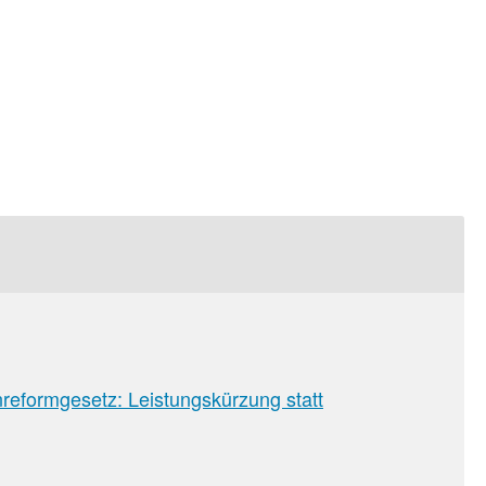
sion
eformgesetz: Leistungskürzung statt