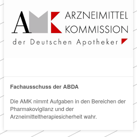
Meldung zum
in
der
Apothekenverzeichnis
Apotheke
und Beitrittserklärung
zum Rahmenvertrag
Hier
finden
Sie
FAQ
u.
„Cannabisgesetz“
a.
Häufig
den
gestellte
Rahmenvertrag
Fragen
über
und
die
Fachausschuss der ABDA
Antworten
Arzneimittelversorgung
zu
sowie
Die AMK nimmt Aufgaben in den Bereichen der
den
die
Pharmakovigilanz und der
Neuerungen
TI-
des
Vereinbarung.
Arzneimitteltherapiesicherheit wahr.
sog.
„Cannabisgesetzes“
(für