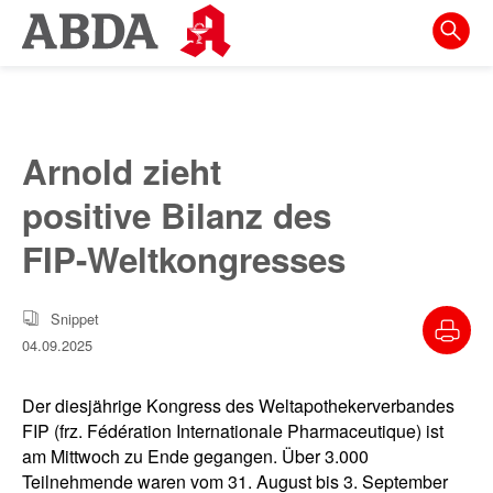
Springe
direkt
zu:
zur
Hauptnavigation
Arnold zieht
zur
positive Bilanz des
Meta-
Navigation
FIP-Weltkongresses
zum
Inhalt
Snippet
04.09.2025
zur
Suche
Der diesjährige Kongress des Weltapothekerverbandes
FIP (frz. Fédération Internationale Pharmaceutique) ist
am Mittwoch zu Ende gegangen. Über 3.000
Teilnehmende waren vom 31. August bis 3. September