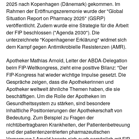
2025 nach Kopenhagen (Dänemark) gekommen. Im
Rahmen der Eröffnungszeremonie wurde der "Global
Situation Report on Pharmacy 2025" (GSRP)
veröffentlicht. Zudem wurde eine Strategie für die Arbeit
der FIP beschlossen ("Agenda 2030"). Die
unterzeichnete "Kopenhagener Erklärung" widmet sich
dem Kampf gegen Antimikrobielle Resistenzen (AMR).
Apotheker Mathias Arnold, Leiter der ABDA-Delegation
beim FIP-Weltkongress, zieht eine positive Bilanz: "Der
FIP-Kongress hat wieder wichtige Impulse gesetzt. Die
Gespräche zeigen, dass die Apothekerinnen und
Apotheker weltweit ähnliche Themen haben, die sie
beschäftigen. Um die Rolle der Apotheken im
Gesundheitssystem zu stärken, sind besondere
inhaltliche Positionierungen der Apothekerschaft von
Bedeutung. Zum Beispiel zu Fragen der
nichtübertragbaren Krankheiten, der Patientenbetreuung
und der patientenzentrierten pharmazeutischen
Versorgung." Arnold konnte sich auch persönlich mit FIP-