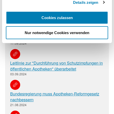
Details zeigen
Medien: Hohe Aufmerksamkeit für Lieferengpässe
23.09.2024
Cookies zulassen
BILD et al. berichten über Lieferengpässe vor der
Nur notwendige Cookies verwenden
Erkältungssaison
17.09.2024
Leitlinie zur "Durchführung von Schutzimpfungen in
öffentlichen Apotheken" überarbeitet
03.09.2024
Bundesregierung muss Apotheken-Reformgesetz
nachbessern
21.08.2024