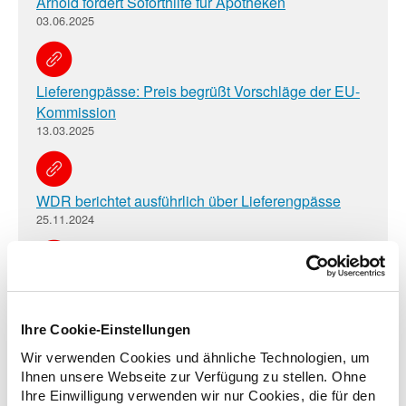
Arnold fordert Soforthilfe für Apotheken
03.06.2025
Lieferengpässe: Preis begrüßt Vorschläge der EU-
Kommission
13.03.2025
WDR berichtet ausführlich über Lieferengpässe
25.11.2024
Lieferengpässe: Hubmann fordert mehr
Entscheidungsfreiheiten
22.11.2024
Ihre Cookie-Einstellungen
Wir verwenden Cookies und ähnliche Technologien, um
Ihnen unsere Webseite zur Verfügung zu stellen. Ohne
Ihre Einwilligung verwenden wir nur Cookies, die für den
Lieferengpässe und Apothekenschließungen: