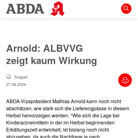
Springe
direkt
zu:
zur
Hauptnavigation
Arnold: ALBVVG
zur
zeigt kaum Wirkung
Meta-
Navigation
Snippet
zum
27.08.2024
Inhalt
zur
ABDA-Vizepräsident Mathias Arnold kann noch nicht
Suche
abschätzen, wie stark sich die Lieferengpässe in diesem
Herbst hervorzeigen werden. "Wie sich die Lage bei
Kinderarzneimitteln in der im Herbst beginnenden
Erkältungszeit entwickelt, ist bislang noch nicht
abzusehen, da auch die Nachfrage je nach