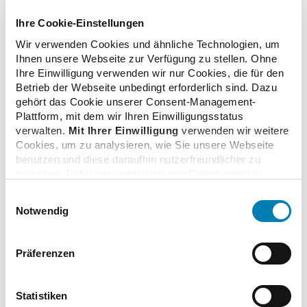
kranken älteren Patienten helfen, die mehrere
Ihre Cookie-Einstellungen
Medikamente einnehmen.
Wir verwenden Cookies und ähnliche Technologien, um
Weitere Informationen finden Sie unter
Ihnen unsere Webseite zur Verfügung zu stellen. Ohne
www.arzneimittelinitiative.de
Ihre Einwilligung verwenden wir nur Cookies, die für den
Betrieb der Webseite unbedingt erforderlich sind. Dazu
gehört das Cookie unserer Consent-Management-
Plattform, mit dem wir Ihren Einwilligungsstatus
verwalten.
Mit Ihrer Einwilligung
verwenden wir weitere
zurück zur Liste
Cookies, um zu analysieren, wie Sie unsere Webseite
benutzen und diese daraufhin nutzerfreundlicher zu
gestalten. Dafür verwenden wir den Dienst etracker.
Dabei werden personenbezogenen Daten wie Ihre IP-
Einwilligungsauswahl
Adresse und Ihr Surfverhalten verarbeitet. Mit einem
Notwendig
Klick auf „Cookies zulassen“ stimmen Sie der
Zusatzinformationen
beschriebenen Verwendung der nicht unbedingt
erforderlichen Cookies zu. Über die Schaltfläche „Nur
Präferenzen
notwendige Cookies verwenden“ können Sie die nicht
Verwandte Nachrichten
unbedingt erforderlichen Cookies ablehnen oder über die
unteren Regler Ihre persönlichen Bedürfnisse individuell
Statistiken
einstellen. Sie können Ihre Einwilligung jederzeit mit