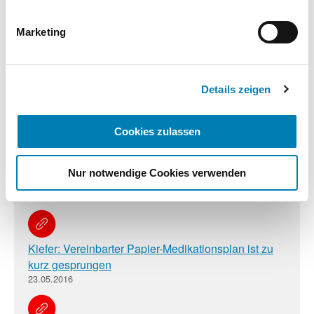
Wirkung für die Zukunft widerrufen. Weitere
Gemeinsam aktiv gegen Medikationsfehler
Informationen finden Sie in unseren
Marketing
07.09.2016
Datenschutzhinweisen.
Impressum
Details zeigen
Medikationsfehler gemeinsam vermeiden
26.07.2016
Cookies zulassen
Bundeseinheitlicher Medikationsplan: IT-
Nur notwendige Cookies verwenden
Umsetzung steht
02.06.2016
Kiefer: Vereinbarter Papier-Medikationsplan ist zu
kurz gesprungen
23.05.2016