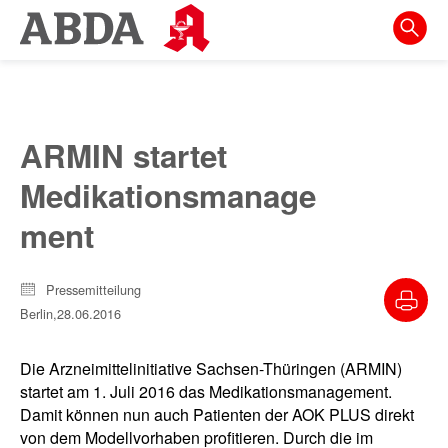
Springe
direkt
zu:
zur
Hauptnavigation
ARMIN startet
zur
Medikationsmanage
Meta-
Navigation
ment
zum
Inhalt
Pressemitteilung
Berlin,
28.06.2016
zur
Suche
Die Arzneimittelinitiative Sachsen-Thüringen (ARMIN)
startet am 1. Juli 2016 das Medikationsmanagement.
Damit können nun auch Patienten der AOK PLUS direkt
von dem Modellvorhaben profitieren. Durch die im