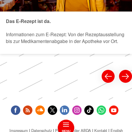
Das E-Rezept ist da.
Informationen zum E-Rezept: Von der Rezeptausstellung
bis zur Medikamentenabgabe in der Apotheke vor Ort.
Impressum
Datenschutz
Public Key der ABDA
Kontakt
English
MENU