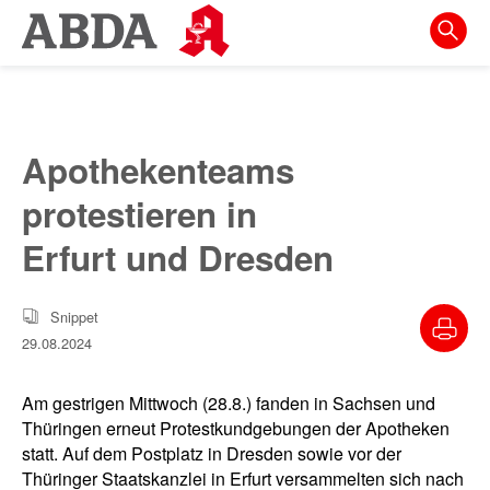
Springe
direkt
zu:
zur
Hauptnavigation
Apothekenteams
zur
protestieren in
Meta-
Navigation
Erfurt und Dresden
zum
Inhalt
Snippet
29.08.2024
zur
Suche
Am gestrigen Mittwoch (28.8.) fanden in Sachsen und
Thüringen erneut Protestkundgebungen der Apotheken
statt. Auf dem Postplatz in Dresden sowie vor der
Thüringer Staatskanzlei in Erfurt versammelten sich nach