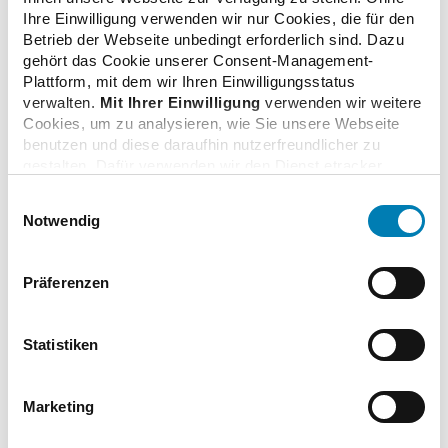
Rahmenbedingungen für Apotheken aufgerufen.
Ihre Einwilligung verwenden wir nur Cookies, die für den
Betrieb der Webseite unbedingt erforderlich sind. Dazu
gehört das Cookie unserer Consent-Management-
Plattform, mit dem wir Ihren Einwilligungsstatus
verwalten.
Mit Ihrer Einwilligung
verwenden wir weitere
Cookies, um zu analysieren, wie Sie unsere Webseite
benutzen und diese daraufhin nutzerfreundlicher zu
gestalten. Dafür verwenden wir den Dienst etracker.
Dabei werden personenbezogenen Daten wie Ihre IP-
Einwilligungsauswahl
Adresse und Ihr Surfverhalten verarbeitet. Mit einem
Notwendig
Klick auf „Cookies zulassen“ stimmen Sie der
beschriebenen Verwendung der nicht unbedingt
erforderlichen Cookies zu. Über die Schaltfläche „Nur
Präferenzen
notwendige Cookies verwenden“ können Sie die nicht
unbedingt erforderlichen Cookies ablehnen oder über die
unteren Regler Ihre persönlichen Bedürfnisse individuell
© ThaV
Statistiken
einstellen. Sie können Ihre Einwilligung jederzeit mit
Wirkung für die Zukunft widerrufen. Weitere
Informationen finden Sie in unseren
Marketing
Datenschutzhinweisen.
zurück zur Liste