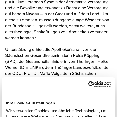
gut funktionierendes System der Arzneimittelversorgung
und die Bevölkerung erwartet zu Recht eine Versorgung
auf hohem Niveau – in der Stadt und auf dem Land. Um
diese zu erhalten, müssen dringend einige Weichen von
der Bundespolitik gestellt werden, damit weitere, auch
altersbedingte, Schließungen von Apotheken verhindert
werden können."
Unterstützung erhielt die Apothekerschaft von der
Sächsischen Gesundheitsministerin Petra Köpping
(SPD), der Gesundheitsministerin von Thüringen, Heike
Werner (DIE LINKE), dem Thüringer Landesvorsitzenden
der CDU, Prof. Dr. Mario Voigt, dem Sächsischen
Generalsekretär der CDU, Alexander Dierks, dem
Thüringer Generalsekretär der FDP, Robert-Martin
Montag sowie der Bundesvorsitzenden des
Bundesverbandes Pharmazeutisch-technischer
AssistentInnen, Anja Zierath. Bereits im Juni und
Ihre Cookie-Einstellungen
November letzten Jahres hatte die Apothekerschaft zu
Wir verwenden Cookies und ähnliche Technologien, um
großangelegten Protestaktionen gegen die aktuellen
Ihnen unsere Webseite zur Verfügung zu stellen. Ohne