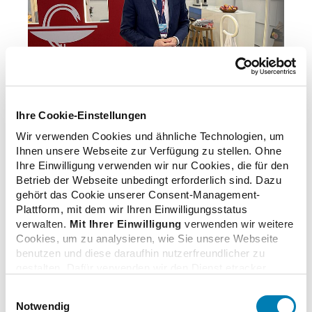
© ABDA/Schult
Ihre Cookie-Einstellungen
Wir verwenden Cookies und ähnliche Technologien, um
Ihnen unsere Webseite zur Verfügung zu stellen. Ohne
zurück zur Liste
Ihre Einwilligung verwenden wir nur Cookies, die für den
Betrieb der Webseite unbedingt erforderlich sind. Dazu
gehört das Cookie unserer Consent-Management-
Plattform, mit dem wir Ihren Einwilligungsstatus
verwalten.
Mit Ihrer Einwilligung
verwenden wir weitere
Cookies, um zu analysieren, wie Sie unsere Webseite
Zusatzinformationen
benutzen und diese daraufhin nutzerfreundlicher zu
gestalten. Dafür verwenden wir den Dienst etracker.
Dabei werden personenbezogenen Daten wie Ihre IP-
Verwandte Nachrichten
Einwilligungsauswahl
Adresse und Ihr Surfverhalten verarbeitet. Mit einem
Notwendig
Klick auf „Cookies zulassen“ stimmen Sie der