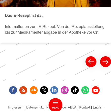
Das E-Rezept ist da.
Informationen zum E-Rezept: Von der Rezeptausstellung
bis zur Medikamentenabgabe in der Apotheke vor Ort.
Impressum
Datenschutz
Public Key der ABDA
Kontakt
English
MENU