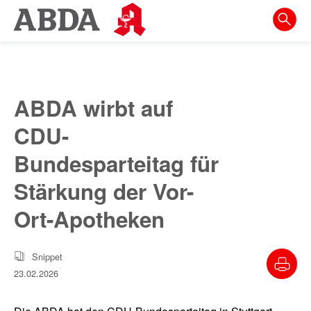
Springe
direkt
zu:
zur
Hauptnavigation
ABDA wirbt auf
zur
CDU-
Meta-
Navigation
Bundesparteitag für
zum
Stärkung der Vor-
Inhalt
Ort-Apotheken
zur
Suche
Snippet
23.02.2026