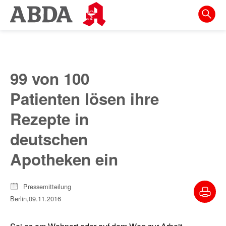
Springe
direkt
zu:
zur
Hauptnavigation
99 von 100
zur
Patienten lösen ihre
Meta-
Navigation
Rezepte in
zum
deutschen
Inhalt
Apotheken ein
zur
Suche
Pressemitteilung
Berlin,
09.11.2016