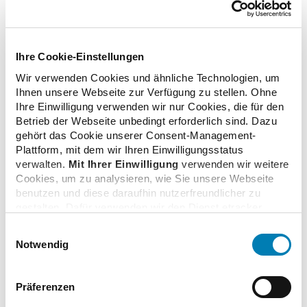
Ihre Cookie-Einstellungen
Zusatzinformationen
Wir verwenden Cookies und ähnliche Technologien, um
Ihnen unsere Webseite zur Verfügung zu stellen. Ohne
Ihre Einwilligung verwenden wir nur Cookies, die für den
Verwandte Nachrichten
Betrieb der Webseite unbedingt erforderlich sind. Dazu
gehört das Cookie unserer Consent-Management-
Plattform, mit dem wir Ihren Einwilligungsstatus
verwalten.
Mit Ihrer Einwilligung
verwenden wir weitere
Umfrage: Auch Online-Käufer wollen wohnortnahe
Cookies, um zu analysieren, wie Sie unsere Webseite
Apotheken behalten
benutzen und diese daraufhin nutzerfreundlicher zu
14.02.2017
gestalten. Dafür verwenden wir den Dienst etracker.
Dabei werden personenbezogenen Daten wie Ihre IP-
Einwilligungsauswahl
Adresse und Ihr Surfverhalten verarbeitet. Mit einem
Notwendig
Klick auf „Cookies zulassen“ stimmen Sie der
Sozial ist, was nah an den Menschen ist: Schnelle
beschriebenen Verwendung der nicht unbedingt
und kompetente Arzneimittelversorgung durch
erforderlichen Cookies zu. Über die Schaltfläche „Nur
Apotheken vor Ort
Präferenzen
notwendige Cookies verwenden“ können Sie die nicht
02.11.2016