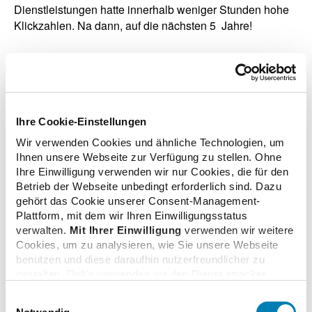
Dienstleistungen hatte innerhalb weniger Stunden hohe
Klickzahlen. Na dann, auf die nächsten 5 Jahre!
zurück zur Liste
Ihre Cookie-Einstellungen
Wir verwenden Cookies und ähnliche Technologien, um
Ihnen unsere Webseite zur Verfügung zu stellen. Ohne
Ihre Einwilligung verwenden wir nur Cookies, die für den
Zusatzinformationen
Betrieb der Webseite unbedingt erforderlich sind. Dazu
gehört das Cookie unserer Consent-Management-
Plattform, mit dem wir Ihren Einwilligungsstatus
Verwandte Nachrichten
verwalten.
Mit Ihrer Einwilligung
verwenden wir weitere
Cookies, um zu analysieren, wie Sie unsere Webseite
benutzen und diese daraufhin nutzerfreundlicher zu
gestalten. Dafür verwenden wir den Dienst etracker.
Pharmazeutische Dienstleistungen: Videostatement
Dabei werden personenbezogenen Daten wie Ihre IP-
Einwilligungsauswahl
der ABDA-Präsidentin
Adresse und Ihr Surfverhalten verarbeitet. Mit einem