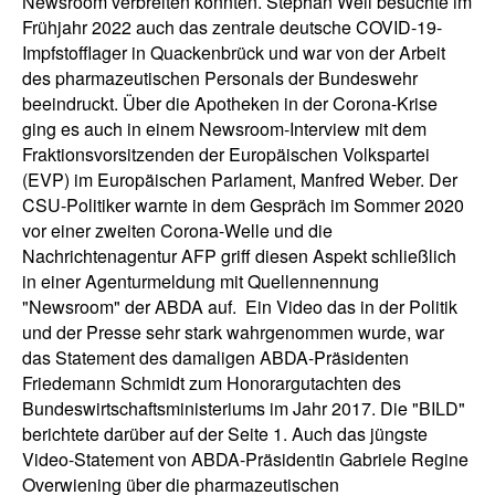
Newsroom verbreiten konnten. Stephan Weil besuchte im
Frühjahr 2022 auch das zentrale deutsche COVID-19-
Impfstofflager in Quackenbrück und war von der Arbeit
des pharmazeutischen Personals der Bundeswehr
beeindruckt. Über die Apotheken in der Corona-Krise
ging es auch in einem Newsroom-Interview mit dem
Fraktionsvorsitzenden der Europäischen Volkspartei
(EVP) im Europäischen Parlament, Manfred Weber. Der
CSU-Politiker warnte in dem Gespräch im Sommer 2020
vor einer zweiten Corona-Welle und die
Nachrichtenagentur AFP griff diesen Aspekt schließlich
in einer Agenturmeldung mit Quellennennung
"Newsroom" der ABDA auf. Ein Video das in der Politik
und der Presse sehr stark wahrgenommen wurde, war
das Statement des damaligen ABDA-Präsidenten
Friedemann Schmidt zum Honorargutachten des
Bundeswirtschaftsministeriums im Jahr 2017. Die "BILD"
berichtete darüber auf der Seite 1. Auch das jüngste
Video-Statement von ABDA-Präsidentin Gabriele Regine
Overwiening über die pharmazeutischen