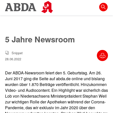
Springe
direkt
zu:
zur
Hauptnavigation
5 Jahre Newsroom
zur
Meta-
Navigation
Snippet
28.06.2022
zum
Inhalt
Der ABDA-Newsroom feiert den 5. Geburtstag. Am 26.
Juni 2017 ging die Seite auf abda.de online und bislang
zur
wurden über 1.870 Beiträge veröffentlicht. Hinzukommen
Suche
Video- und Audiocontent. Ein Highlight war sicherlich das
Lob von Niedersachsens Ministerpräsident Stephan Weil
zur wichtigen Rolle der Apotheken während der Corona-
Pandemie, das wir exklusiv im Jahr 2020 über den