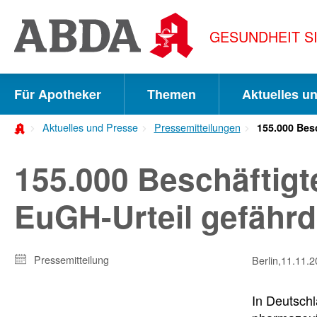
Springe
direkt
GESUNDHEIT S
zu:
zur
Hauptnavigation
Für Apotheker
Themen
Aktuelles u
zur
Aktuelles und Presse
Pressemitteilungen
155.000 Besc
Meta-
Navigation
155.000 Beschäftigt
zum
EuGH-Urteil gefährd
Inhalt
zur
Pressemitteilung
Suche
Berlin,
11.11.2
In Deutschl