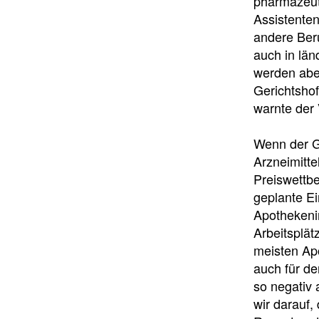
pharmazeut
Assistente
andere Beru
auch in län
werden abe
Gerichtshof
warnte der 
Wenn der G
Arzneimitte
Preiswettbe
geplante E
Apothekenin
Arbeitsplät
meisten Apo
auch für de
so negativ 
wir darauf,