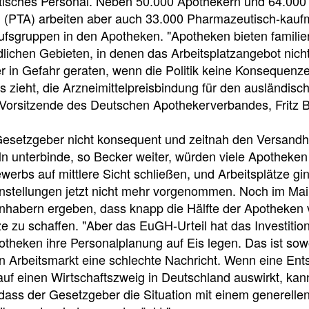
e
e
e
isches Personal. Neben 50.000 Apothekern und 64.000
n (PTA) arbeiten aber auch 33.000 Pharmazeutisch-kauf
l
t
fsgruppen in den Apotheken. "Apotheken bieten familien
dlichen Gebieten, in denen das Arbeitsplatzangebot nicht 
l
e
r in Gefahr geraten, wenn die Politik keine Konsequenz
s zieht, die Arzneimittelpreisbindung für den ausländi
z
i
Vorsitzende des Deutschen Apothekerverbandes, Fritz Be
u
l
esetzgeber nicht konsequent und zeitnah den Versandha
ln unterbinde, so Becker weiter, würden viele Apotheken
werbs auf mittlere Sicht schließen, und Arbeitsplätze g
g
e
instellungen jetzt nicht mehr vorgenommen. Noch im Mai
habern ergeben, dass knapp die Hälfte der Apotheken vo
r
n
ze zu schaffen. "Aber das EuGH-Urteil hat das Investitio
theken ihre Personalplanung auf Eis legen. Das ist sowo
i
n Arbeitsmarkt eine schlechte Nachricht. Wenn eine En
Pressedetail
auf einen Wirtschaftszweig in Deutschland auswirkt, kann
f
 dass der Gesetzgeber die Situation mit einem generelle