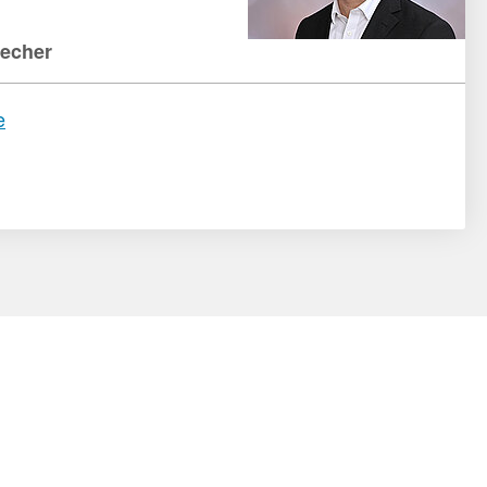
recher
e