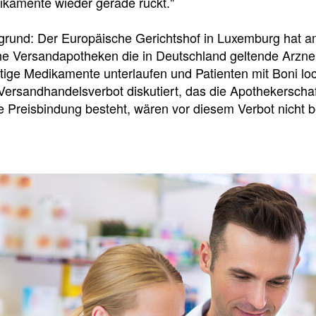
kamente wieder gerade rückt."
f
grund: Der Europäische Gerichtshof in Luxemburg hat a
e Versandapotheken die in Deutschland geltende Arznei
Tauchen
htige Medikamente unterlaufen und Patienten mit Boni loc
Sie
Versandhandelsverbot diskutiert, das die Apothekerschaft
direkt
 Preisbindung besteht, wären vor diesem Verbot nicht be
ein
Leitlinien
Berichtsbogen-
Formulare der
Leitlinien
und
Arzneimittelkommis
Arbeitshilfen
Meldung
der
von
Bundesapothekerkammer
unerwünschten
Arzneimittelwirkungen
und
Qualitätsmängeln