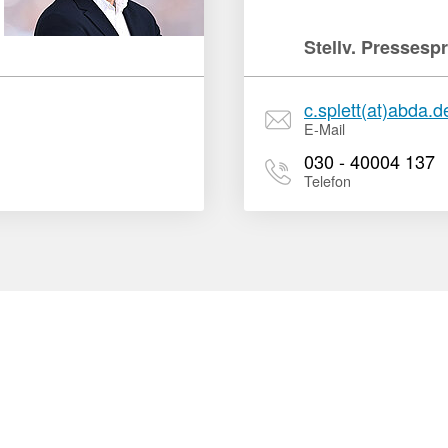
Stellv. Pressesp
c.splett(at)abda.d
E-Mail
030 - 40004 137
Telefon