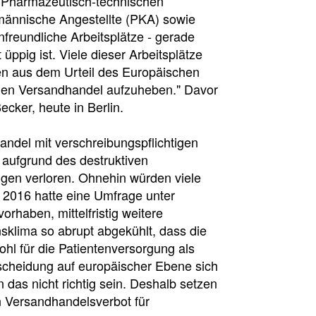
 Pharmazeutisch-technischen
männische Angestellte (PKA) sowie
freundliche Arbeitsplätze - gerade
üppig ist. Viele dieser Arbeitsplätze
en aus dem Urteil des Europäischen
schen Versandhandel aufzuheben." Davor
cker, heute in Berlin.
ndel mit verschreibungspflichtigen
 aufgrund des destruktiven
ingen verloren. Ohnehin würden viele
 2016 hatte eine Umfrage unter
rhaben, mittelfristig weitere
nsklima so abrupt abgekühlt, dass die
hl für die Patientenversorgung als
tscheidung auf europäischer Ebene sich
 das nicht richtig sein. Deshalb setzen
n Versandhandelsverbot für