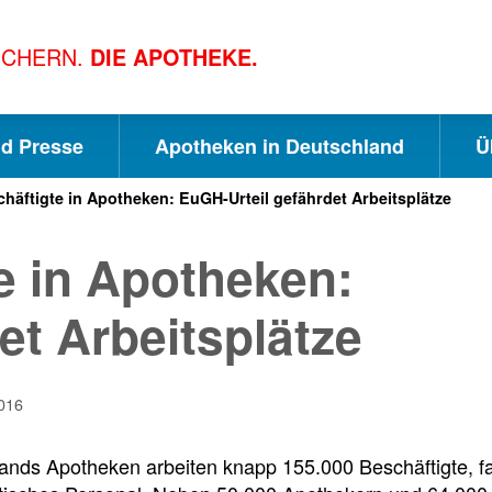
ICHERN.
DIE APOTHEKE.
nd Presse
Apotheken in Deutschland
Ü
häftigte in Apotheken: EuGH-Urteil gefährdet Arbeitsplätze
S
S
S
e in Apotheken:
c
u
e
et Arbeitsplätze
h
c
i
016
n
h
t
ands Apotheken arbeiten knapp 155.000 Beschäftigte, fas