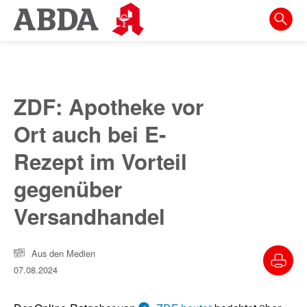
Springe
direkt
zu:
zur
Hauptnavigation
ZDF: Apotheke vor
zur
Ort auch bei E-
Meta-
Navigation
Rezept im Vorteil
zum
gegenüber
Inhalt
Versandhandel
zur
Suche
Aus den Medien
07.08.2024