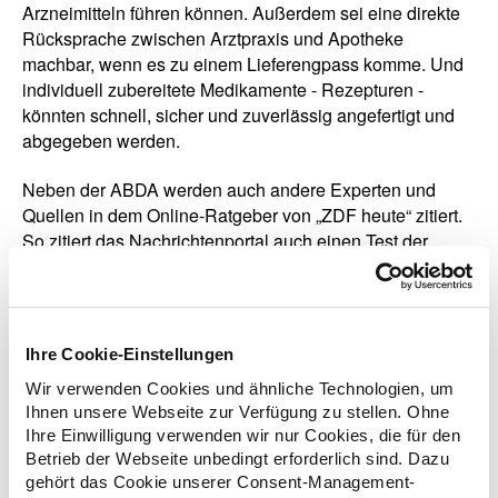
Arzneimitteln führen können. Außerdem sei eine direkte
Rücksprache zwischen Arztpraxis und Apotheke
machbar, wenn es zu einem Lieferengpass komme. Und
individuell zubereitete Medikamente - Rezepturen -
könnten schnell, sicher und zuverlässig angefertigt und
abgegeben werden.
Neben der ABDA werden auch andere Experten und
Quellen in dem Online-Ratgeber von „ZDF heute“ zitiert.
So zitiert das Nachrichtenportal auch einen Test der
Stiftung Warentest mit elf Versandapotheken, wobei das
Ergebnis laut "ZDF heute" bestenfalls befriedigend
ausfiel: "Bei der fachlichen Qualität enttäuschten viele
Versender. Unter anderem wiesen sie nicht ausreichend
Ihre Cookie-Einstellungen
auf Wechselwirkungen zwischen bestellten
Wir verwenden Cookies und ähnliche Technologien, um
Medikamenten hin. Außerdem hinterfragten sie zu wenig,
Ihnen unsere Webseite zur Verfügung zu stellen. Ohne
ob die gewünschten rezeptfreien Mittel für die
Ihre Einwilligung verwenden wir nur Cookies, die für den
Patientinnen und Patienten überhaupt geeignet sind",
Betrieb der Webseite unbedingt erforderlich sind. Dazu
heißt es laut „ZDF heute“ in dem Testbericht.
gehört das Cookie unserer Consent-Management-