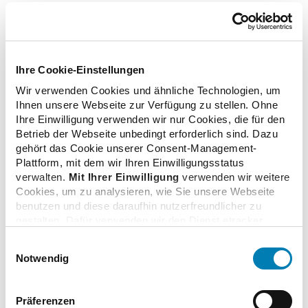
(Autor: Mathias Arnold, Vizepräsident der ABDA;
erschienen in "Das Apotheken Magazin" / Ausgabe 01.
April 2024)
Ihre Cookie-Einstellungen
Wir verwenden Cookies und ähnliche Technologien, um
Ihnen unsere Webseite zur Verfügung zu stellen. Ohne
Ihre Einwilligung verwenden wir nur Cookies, die für den
zurück zur Übersicht
Betrieb der Webseite unbedingt erforderlich sind. Dazu
gehört das Cookie unserer Consent-Management-
Plattform, mit dem wir Ihren Einwilligungsstatus
verwalten.
Mit Ihrer Einwilligung
verwenden wir weitere
Cookies, um zu analysieren, wie Sie unsere Webseite
Zusatzinformationen
benutzen und diese daraufhin nutzerfreundlicher zu
gestalten. Dafür verwenden wir den Dienst etracker.
Dabei werden personenbezogenen Daten wie Ihre IP-
Einwilligungsauswahl
Adresse und Ihr Surfverhalten verarbeitet. Mit einem
Verwandte Nachrichten
Notwendig
Klick auf „Cookies zulassen“ stimmen Sie der
beschriebenen Verwendung der nicht unbedingt
erforderlichen Cookies zu. Über die Schaltfläche „Nur
Präferenzen
notwendige Cookies verwenden“ können Sie die nicht