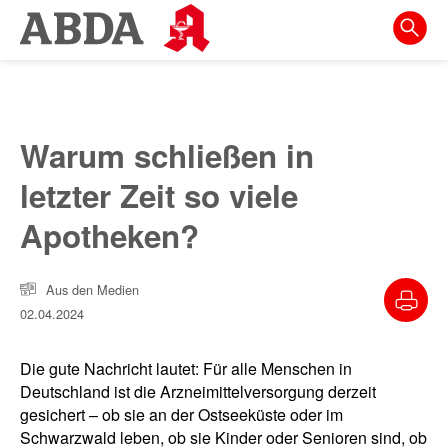
Springe
direkt
zu:
zur
Hauptnavigation
Warum schließen in
zur
letzter Zeit so viele
Meta-
Navigation
Apotheken?
zum
Inhalt
Aus den Medien
02.04.2024
zur
Suche
Die gute Nachricht lautet: Für alle Menschen in
Deutschland ist die Arzneimittelversorgung derzeit
gesichert – ob sie an der Ostseeküste oder im
Schwarzwald leben, ob sie Kinder oder Senioren sind, ob