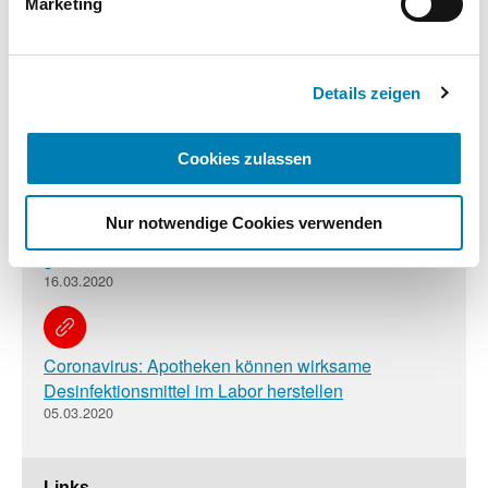
Marketing
23.03.2020
Datenschutzhinweisen.
Impressum
Details zeigen
Coronavirus: Apotheker bitten um Verständnis für
Vorsichtsmaßnahmen
19.03.2020
Cookies zulassen
Nur notwendige Cookies verwenden
Arzneimittelversorgung über Apotheken bleibt
gesichert
16.03.2020
Coronavirus: Apotheken können wirksame
Desinfektionsmittel im Labor herstellen
05.03.2020
Links