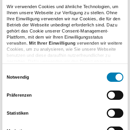
Wir verwenden Cookies und ähnliche Technologien, um
Ihnen unsere Webseite zur Verfügung zu stellen. Ohne
Auszahlung der Pauschale für Botendienste kann
Ihre Einwilligung verwenden wir nur Cookies, die für den
beginnen
Betrieb der Webseite unbedingt erforderlich sind. Dazu
09.07.2020
gehört das Cookie unserer Consent-Management-
Plattform, mit dem wir Ihren Einwilligungsstatus
verwalten.
Mit Ihrer Einwilligung
verwenden wir weitere
Cookies, um zu analysieren, wie Sie unsere Webseite
EU-Ratspräsidentschaft: Apotheker setzen Kampf
benutzen und diese daraufhin nutzerfreundlicher zu
gegen Lieferengpässe auf Agenda
gestalten. Dafür verwenden wir den Dienst etracker.
25.06.2020
Dabei werden personenbezogenen Daten wie Ihre IP-
Einwilligungsauswahl
Adresse und Ihr Surfverhalten verarbeitet. Mit einem
Notwendig
Klick auf „Cookies zulassen“ stimmen Sie der
beschriebenen Verwendung der nicht unbedingt
Arzneimittel in Corona-Zeiten: Apotheken können
erforderlichen Cookies zu. Über die Schaltfläche „Nur
Patienten schneller und einfacher versorgen
Präferenzen
notwendige Cookies verwenden“ können Sie die nicht
21.04.2020
unbedingt erforderlichen Cookies ablehnen oder über die
unteren Regler Ihre persönlichen Bedürfnisse individuell
Statistiken
einstellen. Sie können Ihre Einwilligung jederzeit mit
Apotheker fordern: Arzneimittelversorgung auf
Wirkung für die Zukunft widerrufen. Weitere
Verschärfung der Krise vorbereiten
Informationen finden Sie in unseren