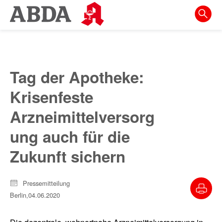
Springe
direkt
zu:
zur
Hauptnavigation
Tag der Apotheke:
zur
Krisenfeste
Meta-
Navigation
Arzneimittelversorg
zum
ung auch für die
Inhalt
Zukunft sichern
zur
Suche
Pressemitteilung
Berlin,
04.06.2020