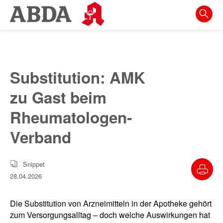
Springe
direkt
zu:
zur
Hauptnavigation
Substitution: AMK
zur
zu Gast beim
Meta-
Navigation
Rheumatologen-
zum
Verband
Inhalt
zur
Snippet
Suche
28.04.2026
Die Substitution von Arzneimitteln in der Apotheke gehört
zum Versorgungsalltag – doch welche Auswirkungen hat