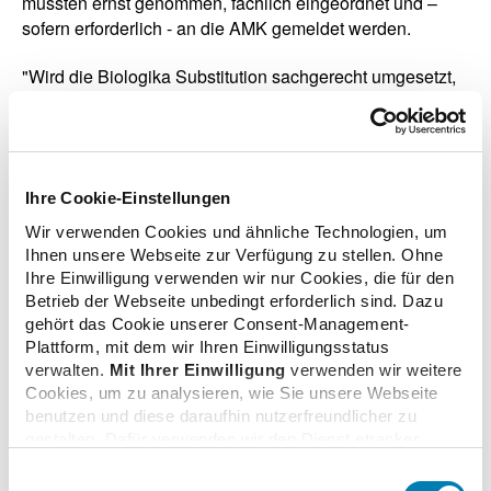
müssten ernst genommen, fachlich eingeordnet und –
sofern erforderlich - an die AMK gemeldet werden.
"Wird die Biologika Substitution sachgerecht umgesetzt,
kann sie zur wirtschaftlichen Versorgung beitragen, ohne
die Qualität der Therapie zu beeinträchtigen", so Said.
Voraussetzung sei jedoch, dass Ärztinnen und Ärzte
sowie Apothekerinnen und Apotheker sich ihrer
Ihre Cookie-Einstellungen
gemeinsamen Verantwortung für
Arzneimitteltherapiesicherheit, eine verlässliche
Wir verwenden Cookies und ähnliche Technologien, um
Therapiefortführung und patientenverständliche
Ihnen unsere Webseite zur Verfügung zu stellen. Ohne
Kommunikation bewusst sind und eng
Ihre Einwilligung verwenden wir nur Cookies, die für den
zusammenarbeiten.
Betrieb der Webseite unbedingt erforderlich sind. Dazu
gehört das Cookie unserer Consent-Management-
Plattform, mit dem wir Ihren Einwilligungsstatus
Die Diskussion verdeutlichte insgesamt, dass
verwalten.
Mit Ihrer Einwilligung
verwenden wir weitere
Substitution einer sorgfältigen Abwägung im Einzelfall
Cookies, um zu analysieren, wie Sie unsere Webseite
bedarf – insbesondere bei komplexen Therapien, wie sie
benutzen und diese daraufhin nutzerfreundlicher zu
in der Rheumatologie häufig vorkommen.
gestalten. Dafür verwenden wir den Dienst etracker.
Dabei werden personenbezogenen Daten wie Ihre IP-
Um Biologika geht es auch beim
DAV-
Einwilligungsauswahl
Adresse und Ihr Surfverhalten verarbeitet. Mit einem