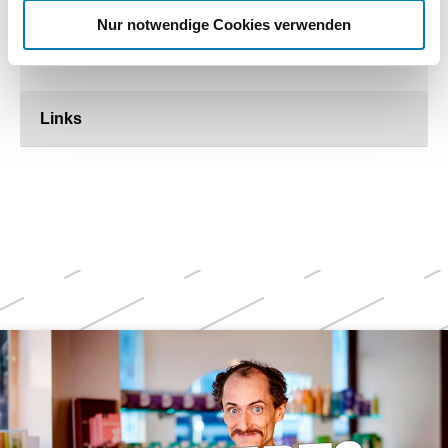
Nur notwendige Cookies verwenden
Jubiläum: Vier Jahre securPharm
09.02.2023
Links
Weitere
Themen