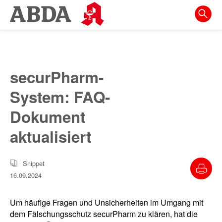
Springe
direkt
zu:
zur
Hauptnavigation
securPharm-
zur
System: FAQ-
Meta-
Navigation
Dokument
zum
aktualisiert
Inhalt
zur
Snippet
Suche
16.09.2024
Um häufige Fragen und Unsicherheiten im Umgang mit
dem Fälschungsschutz securPharm zu klären, hat die