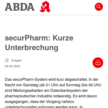
Springe
direkt
zu:
zur
Hauptnavigation
securPharm: Kurze
zur
Unterbrechung
Meta-
Navigation
Snippet
zum
06.05.2020
Inhalt
zur
Das securPharm-System wird kurz abgeschaltet. In der
Suche
Nacht von Samstag (ab 21 Uhr) auf Sonntag (bis 06 Uhr)
sind Wartungsarbeiten am Datenbanksystem der
pharmazeutischen Industrie notwendig. Es wird davon
ausgegangen, dass der Vorgang nahezu
unterbrechungsfrei vollzogen werden kann. In