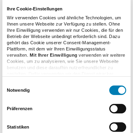
Fortbildungswochen finden vom 17. bis 21. Januar 2027
in Schladming und vom 23. bis 28. Mai 2027 in Meran
Ihre Cookie-Einstellungen
statt.
Wir verwenden Cookies und ähnliche Technologien, um
Ihnen unsere Webseite zur Verfügung zu stellen. Ohne
Ihre Einwilligung verwenden wir nur Cookies, die für den
Betrieb der Webseite unbedingt erforderlich sind. Dazu
gehört das Cookie unserer Consent-Management-
zurück zur Übersicht
Plattform, mit dem wir Ihren Einwilligungsstatus
verwalten.
Mit Ihrer Einwilligung
verwenden wir weitere
Cookies, um zu analysieren, wie Sie unsere Webseite
benutzen und diese daraufhin nutzerfreundlicher zu
gestalten. Dafür verwenden wir den Dienst etracker.
Dabei werden personenbezogenen Daten wie Ihre IP-
Zusatzinformationen
Einwilligungsauswahl
Adresse und Ihr Surfverhalten verarbeitet. Mit einem
Notwendig
Klick auf „Cookies zulassen“ stimmen Sie der
beschriebenen Verwendung der nicht unbedingt
Verwandte Nachrichten
erforderlichen Cookies zu. Über die Schaltfläche „Nur
Präferenzen
notwendige Cookies verwenden“ können Sie die nicht
unbedingt erforderlichen Cookies ablehnen oder über die
unteren Regler Ihre persönlichen Bedürfnisse individuell
pharmacon: BAK-Vorstand diskutiert über
Statistiken
einstellen. Sie können Ihre Einwilligung jederzeit mit