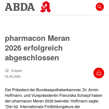
Springe
direkt
zu:
zur
Hauptnavigation
pharmacon Meran
zur
2026 erfolgreich
Meta-
Navigation
abgeschlossen
zum
Inhalt
Snippet
05.06.2026
zur
Suche
Der Präsident der Bundesapothekerkammer, Dr. Armin
Hoffmann, und Vizepräsidentin Franziska Scharpf haben
den pharmacon Meran 2026 beendet. Hoffmann sagte:
"Der 62. Internationale Fortbildungskurs der