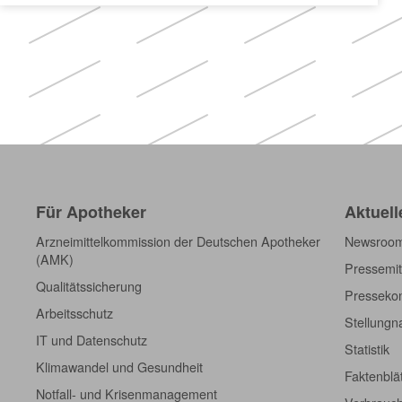
Für Apotheker
Aktuell
Arzneimittelkommission der Deutschen Apotheker
Newsroo
(AMK)
Pressemit
Qualitätssicherung
Pressekon
Arbeitsschutz
Stellung
IT und Datenschutz
Statistik
Klimawandel und Gesundheit
Faktenblä
Notfall- und Krisenmanagement