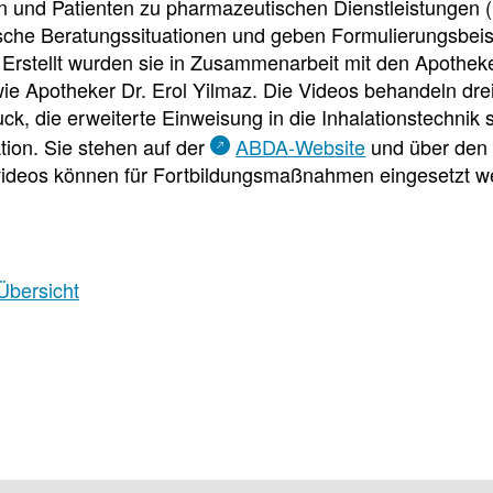
e
e
e
n und Patienten zu pharmazeutischen Dienstleistungen (
ische Beratungssituationen und geben Formulierungsbeis
l
t
. Erstellt wurden sie in Zusammenarbeit mit den Apothe
e Apotheker Dr. Erol Yilmaz. Die Videos behandeln drei
l
e
ck, die erweiterte Einweisung in die Inhalationstechnik
ion. Sie stehen auf der
ABDA‑Website
und über de
z
i
ideos können für Fortbildungsmaßnahmen eingesetzt w
u
l
g
e
Übersicht
r
n
i
Newsdetail
f