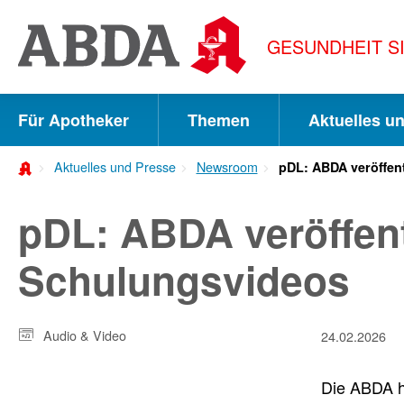
Springe
direkt
GESUNDHEIT S
zu:
zur
Hauptnavigation
Für Apotheker
Themen
Aktuelles u
zur
Aktuelles und Presse
Newsroom
pDL: ABDA veröffen
Meta-
Navigation
pDL: ABDA veröffent
zum
Schulungsvideos
Inhalt
zur
Suche
Audio & Video
24.02.2026
Die ABDA h