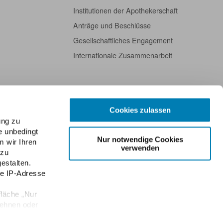
Institutionen der Apothekerschaft
Anträge und Beschlüsse
Gesellschaftliches Engagement
Internationale Zusammenarbeit
Cookies zulassen
ung zu
e unbedingt
Nur notwendige Cookies
m wir Ihren
verwenden
 zu
estalten.
re IP-Adresse
fläche „Nur
lehnen oder
e Einwilligung
Datenschutz
Public Key der ABDA
Kontakt
English
Newsletter