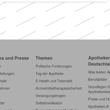
Apotheken)
Apotheken
es und Presse
Themen
Deutschla
m
Politische Forderungen
Was leisten 
teilungen
Tag der Apotheke
Berufsbilder
takt
E-Health und Telematik
Grundlagen f
nahmen
Arzneimitteltherapiesicherheit
Apothekenbet
Versorgungsfragen
Preise und H
tter
Selbstmedikation
Apotheken-A