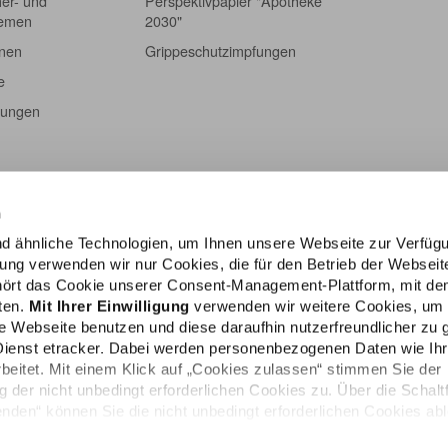
er- und
Perspektivpapier "Apotheke
hemen
2030"
onen
Grippeschutzimpfungen
e
tungen
n
d ähnliche Technologien, um Ihnen unsere Webseite zur Verfüg
igung verwenden wir nur Cookies, die für den Betrieb der Webseit
ehört das Cookie unserer Consent-Management-Plattform, mit de
lten.
Mit Ihrer Einwilligung
verwenden wir weitere Cookies, um
e Webseite benutzen und diese daraufhin nutzerfreundlicher zu g
Dienst etracker. Dabei werden personenbezogenen Daten wie Ih
rbeitet. Mit einem Klick auf „Cookies zulassen“ stimmen Sie der
der nicht unbedingt erforderlichen Cookies zu. Über die Schalt
den“ können Sie die nicht unbedingt erforderlichen Cookies ab
e persönlichen Bedürfnisse individuell einstellen. Sie können Ihr
Impressum