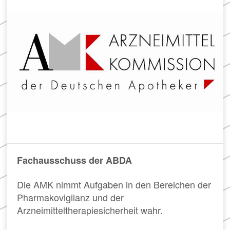
Meldung zum
in
der
Apothekenverzeichnis
Apotheke
und Beitrittserklärung
zum Rahmenvertrag
Hier
finden
Sie
FAQ
u.
„Cannabisgesetz“
a.
Häufig
den
gestellte
Rahmenvertrag
Fragen
über
und
die
Antworten
Arzneimittelversorgung
Fachausschuss der ABDA
zu
sowie
den
die
Neuerungen
TI-
Die AMK nimmt Aufgaben in den Bereichen der
des
Vereinbarung.
Pharmakovigilanz und der
sog.
Arzneimitteltherapiesicherheit wahr.
„Cannabisgesetzes“
(für