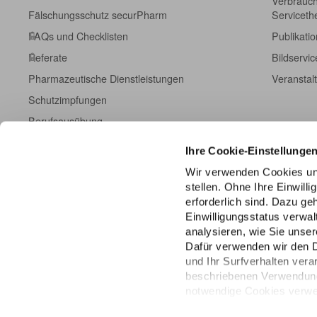
Verbrauch
Fälschungsschutz securPharm
Servicet
FAQs und Checklisten
Publikati
Referate
Bildservic
Pharmazeutische Dienstleistungen
Veranstal
Schutzimpfungen
Berufsausübung
Fort- und Weiterbildung
Ihre Cookie-Einstellunge
Kampagneninformationen
Wir verwenden Cookies un
Einschreibeformulare
stellen. Ohne Ihre Einwill
erforderlich sind. Dazu g
ABDA DatenHub
Einwilligungsstatus verwa
ABDA-Datenpanel
analysieren, wie Sie unser
Dafür verwenden wir den 
und Ihr Surfverhalten vera
beschriebenen Verwendung 
notwendige Cookies verwen
über die unteren Regler Ihr