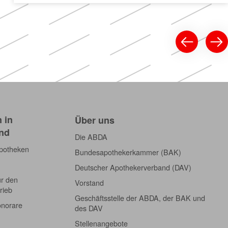
 in
Über uns
nd
Die ABDA
Apotheken
Bundesapothekerkammer (BAK)
Deutscher Apothekerverband (DAV)
ür den
Vorstand
rieb
Geschäftsstelle der ABDA, der BAK und
onorare
des DAV
Stellenangebote