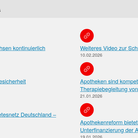
f
s
Tauchen
Sie
direkt
sen kontinuierlich
Weiteres Video zur Sch
ein
10.02.2026
esicherheit
Apotheken sind kompet
Leitlinien
Berichtsbogen-
Therapiebegleitung von
Formulare der
Leitlinien
21.01.2026
und
Arzneimittelkommis
Arbeitshilfen
Meldung
der
von
etesnetz Deutschland –
Bundesapothekerkammer
unerwünschten
Apothekenreform bietet
Arzneimittelwirkungen
Unterfinanzierung der A
und
Qualitätsmängeln
19.01.2026