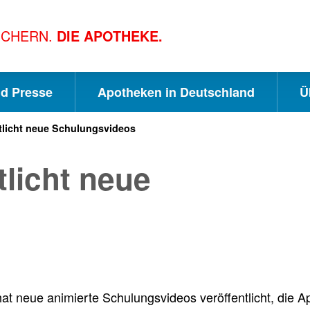
ICHERN.
DIE APOTHEKE.
nd Presse
Apotheken in Deutschland
Ü
tlicht neue Schulungsvideos
S
S
S
licht neue
c
u
e
h
c
i
n
h
t
at neue animierte Schulungsvideos veröffentlicht, die 