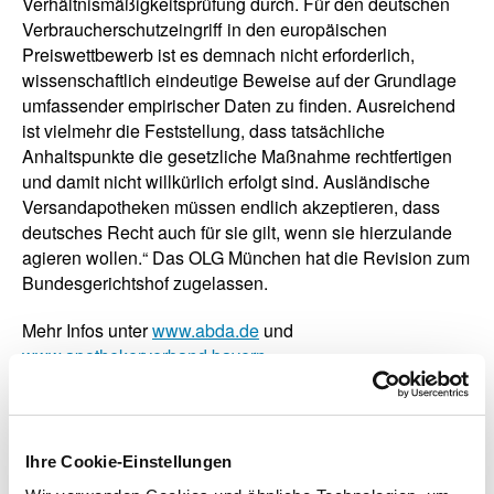
Verhältnismäßigkeitsprüfung durch. Für den deutschen
Verbraucherschutzeingriff in den europäischen
Preiswettbewerb ist es demnach nicht erforderlich,
wissenschaftlich eindeutige Beweise auf der Grundlage
umfassender empirischer Daten zu finden. Ausreichend
ist vielmehr die Feststellung, dass tatsächliche
Anhaltspunkte die gesetzliche Maßnahme rechtfertigen
und damit nicht willkürlich erfolgt sind. Ausländische
Versandapotheken müssen endlich akzeptieren, dass
deutsches Recht auch für sie gilt, wenn sie hierzulande
agieren wollen.“ Das OLG München hat die Revision zum
Bundesgerichtshof zugelassen.
Mehr Infos unter
www.abda.de
und
www.apothekerverband.bayern
Ansprechpartner:
Benjamin Rohrer, ABDA, 030 4000 4131,
b.rohrer(at)abda.de
Ihre Cookie-Einstellungen
Thomas Metz, BAV, 089 998382 50,