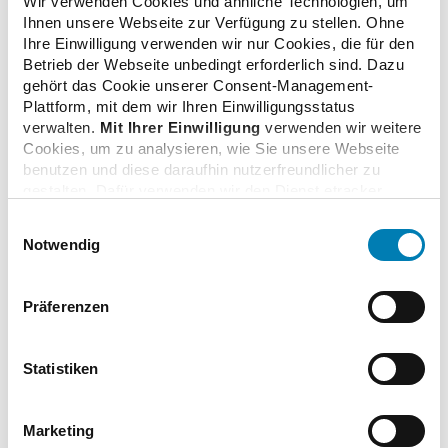
Wir verwenden Cookies und ähnliche Technologien, um
thomas.metz@bav-bayern.de
Ihnen unsere Webseite zur Verfügung zu stellen. Ohne
Ihre Einwilligung verwenden wir nur Cookies, die für den
Betrieb der Webseite unbedingt erforderlich sind. Dazu
gehört das Cookie unserer Consent-Management-
Plattform, mit dem wir Ihren Einwilligungsstatus
zurück zur Übersicht
verwalten.
Mit Ihrer Einwilligung
verwenden wir weitere
Cookies, um zu analysieren, wie Sie unsere Webseite
benutzen und diese daraufhin nutzerfreundlicher zu
gestalten. Dafür verwenden wir den Dienst etracker.
Dabei werden personenbezogenen Daten wie Ihre IP-
Einwilligungsauswahl
Adresse und Ihr Surfverhalten verarbeitet. Mit einem
Zusatzinformationen
Notwendig
Klick auf „Cookies zulassen“ stimmen Sie der
beschriebenen Verwendung der nicht unbedingt
erforderlichen Cookies zu. Über die Schaltfläche „Nur
Links
Präferenzen
notwendige Cookies verwenden“ können Sie die nicht
unbedingt erforderlichen Cookies ablehnen oder über die
unteren Regler Ihre persönlichen Bedürfnisse individuell
Statistiken
einstellen. Sie können Ihre Einwilligung jederzeit mit
Preise und Honorare
Wirkung für die Zukunft widerrufen. Weitere
Informationen finden Sie in unseren
Marketing
Datenschutzhinweisen.