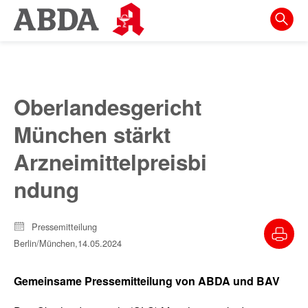
Springe
direkt
zu:
zur
Hauptnavigation
Oberlandesgericht
zur
München stärkt
Meta-
Navigation
Arzneimittelpreisbi
zum
ndung
Inhalt
zur
Pressemitteilung
Suche
Berlin/München,
14.05.2024
Gemeinsame Pressemitteilung von ABDA und BAV