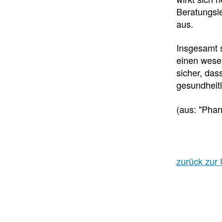
Beratungsle
aus.
Insgesamt s
einen wesen
sicher, das
gesundheit
(aus: "Phar
zurück zur 