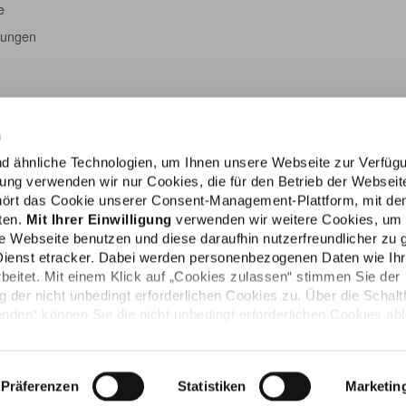
e
tungen
n
d ähnliche Technologien, um Ihnen unsere Webseite zur Verfüg
igung verwenden wir nur Cookies, die für den Betrieb der Webseit
ehört das Cookie unserer Consent-Management-Plattform, mit de
lten.
Mit Ihrer Einwilligung
verwenden wir weitere Cookies, um
e Webseite benutzen und diese daraufhin nutzerfreundlicher zu g
Dienst etracker. Dabei werden personenbezogenen Daten wie Ih
rbeitet. Mit einem Klick auf „Cookies zulassen“ stimmen Sie der
der nicht unbedingt erforderlichen Cookies zu. Über die Schalt
den“ können Sie die nicht unbedingt erforderlichen Cookies ab
Impressum
e persönlichen Bedürfnisse individuell einstellen. Sie können Ihr
die Zukunft widerrufen. Weitere Informationen finden Sie in unser
Präferenzen
Statistiken
Marketin