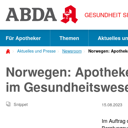
Springe
direkt
GESUNDHEIT S
zu:
zur
Hauptnavigation
Für Apotheker
Themen
Aktuelles u
zur
Aktuelles und Presse
Newsroom
Norwegen: Apotheke
Meta-
Navigation
Norwegen: Apotheke
zum
im Gesundheitswes
Inhalt
zur
Snippet
15.08.2023
Suche
Im Auftrag
Beratungsu