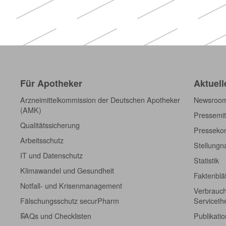
Für Apotheker
Aktuell
Arzneimittelkommission der Deutschen Apotheker
Newsroo
(AMK)
Pressemit
Qualitätssicherung
Pressekon
Arbeitsschutz
Stellung
IT und Datenschutz
Statistik
Klimawandel und Gesundheit
Faktenblä
Notfall- und Krisenmanagement
Verbrauch
Fälschungsschutz securPharm
Servicet
FAQs und Checklisten
Publikati