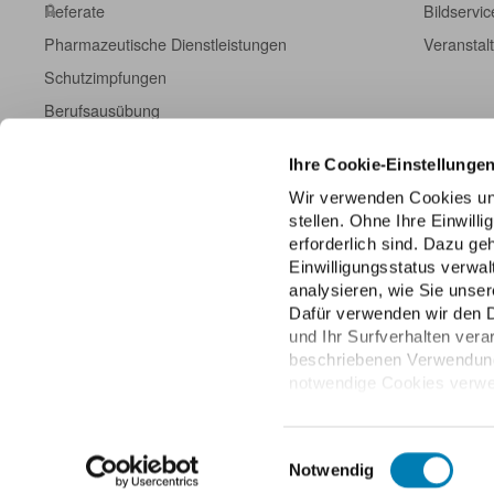
Referate
Bildservic
Pharmazeutische Dienstleistungen
Veranstal
Schutzimpfungen
Berufsausübung
Fort- und Weiterbildung
Ihre Cookie-Einstellunge
Kampagneninformationen
Wir verwenden Cookies un
Einschreibeformulare
stellen. Ohne Ihre Einwill
ABDA DatenHub
erforderlich sind. Dazu g
Einwilligungsstatus verwa
ABDA-Datenpanel
analysieren, wie Sie unser
Dafür verwenden wir den 
und Ihr Surfverhalten vera
beschriebenen Verwendung 
notwendige Cookies verwen
über die unteren Regler Ihr
jederzeit mit Wirkung für 
Datenschutzhinweisen.
Einwilligungsauswahl
Notwendig