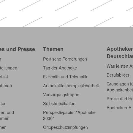
Apotheken
es und Presse
Themen
Deutschla
m
Politische Forderungen
Was leisten 
teilungen
Tag der Apotheke
Berufsbilder
takt
E-Health und Telematik
Grundlagen f
nahmen
Arzneimitteltherapiesicherheit
Apothekenbet
Versorgungsfragen
Preise und H
tter
Selbstmedikation
Apotheken-A
er- und
Perspektivpapier "Apotheke
hemen
2030"
onen
Grippeschutzimpfungen