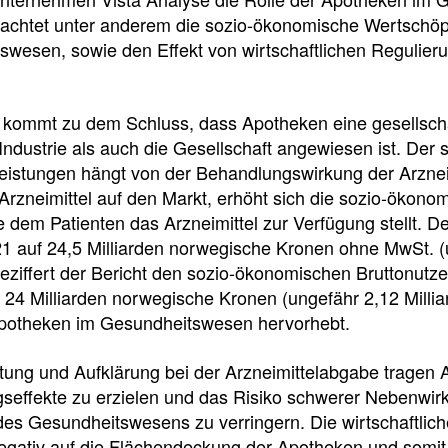
e
e
e
trachtet unter anderem die sozio-ökonomische Wertschöp
l
t
swesen, sowie den Effekt von wirtschaftlichen Regulier
l
e
 kommt zu dem Schluss, dass Apotheken eine gesellschaft
z
i
Industrie als auch die Gesellschaft angewiesen ist. Der
eistungen hängt von der Behandlungswirkung der Arznei
rzneimittel auf den Markt, erhöht sich die sozio-ökon
u
l
 dem Patienten das Arzneimittel zur Verfügung stellt. De
1 auf 24,5 Milliarden norwegische Kronen ohne MwSt. (u
g
e
ziffert der Bericht den sozio-ökonomischen Bruttonutz
24 Milliarden norwegische Kronen (ungefähr 2,12 Milli
r
n
Apotheken im Gesundheitswesen hervorhebt.
i
ung und Aufklärung bei der Arzneimittelabgabe tragen 
Newsdetail
seffekte zu erzielen und das Risiko schwerer Nebenwir
f
des Gesundheitswesens zu verringern. Die wirtschaftli
negativ auf die Flächendeckung der Apotheken und somit 