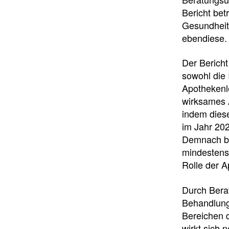
Bericht be
Gesundheit
ebendiese.
Der Bericht
sowohl die 
Apothekenl
wirksames A
indem diese
im Jahr 202
Demnach be
mindestens 
Rolle der 
Durch Berat
Behandlung
Bereichen 
wirkt sich 