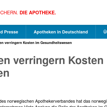
ICHERN.
DIE APOTHEKE.
nd Presse
Apotheken in Deutschland
Ü
n verringern Kosten im Gesundheitswesen
S
S
S
n verringern Kosten
c
u
e
en
h
c
i
n
h
t
 des norwegischen Apothekerverbandes hat das norweg
nternehmen Vista Analyse die Rolle der Apotheken im 