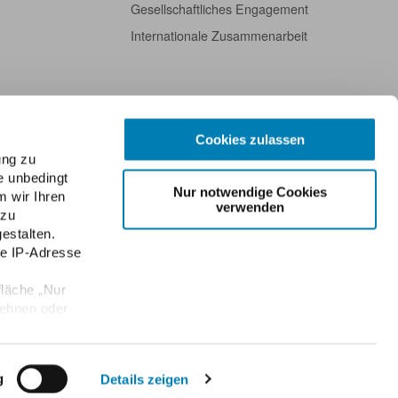
Gesellschaftliches Engagement
Internationale Zusammenarbeit
Cookies zulassen
ung zu
e unbedingt
Nur notwendige Cookies
m wir Ihren
verwenden
 zu
estalten.
re IP-Adresse
fläche „Nur
lehnen oder
Datenschutz
Public Key der ABDA
Kontakt
English
Newsletter
e Einwilligung
en
g
Details zeigen