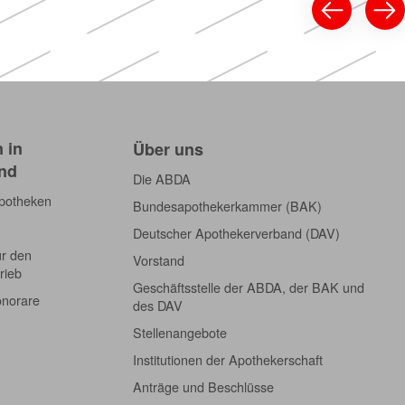
 in
Über uns
nd
Die ABDA
Apotheken
Bundesapothekerkammer (BAK)
Deutscher Apothekerverband (DAV)
ür den
Vorstand
rieb
Geschäftsstelle der ABDA, der BAK und
onorare
des DAV
Stellenangebote
Institutionen der Apothekerschaft
Anträge und Beschlüsse