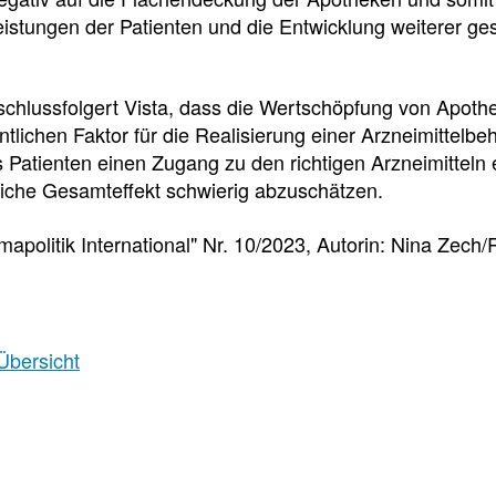
f
istungen der Patienten und die Entwicklung weiterer g
Tauchen
chlussfolgert Vista, dass die Wertschöpfung von Apothe
Sie
tlichen Faktor für die Realisierung einer Arzneimittelbe
direkt
s Patienten einen Zugang zu den richtigen Arzneimitteln e
ein
liche Gesamteffekt schwierig abzuschätzen.
mapolitik International" Nr. 10/2023, Autorin: Nina Zech/
Leitlinien
Berichtsbogen-
Formulare der
Leitlinien
und
Arzneimittelkommis
Übersicht
Arbeitshilfen
Meldung
der
von
Bundesapothekerkammer
unerwünschten
Arzneimittelwirkungen
und
Qualitätsmängeln