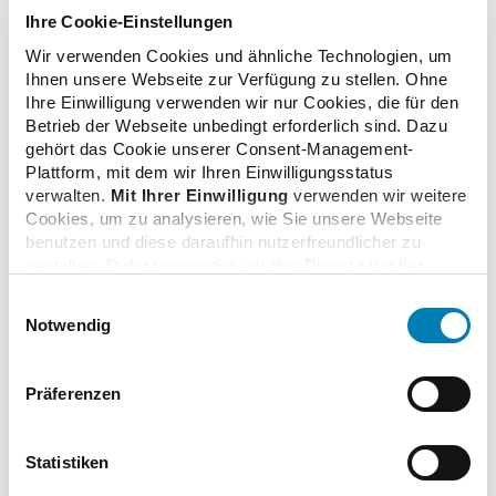
Ihre Cookie-Einstellungen
Wir verwenden Cookies und ähnliche Technologien, um
Zusatzinformationen
Ihnen unsere Webseite zur Verfügung zu stellen. Ohne
Ihre Einwilligung verwenden wir nur Cookies, die für den
Betrieb der Webseite unbedingt erforderlich sind. Dazu
gehört das Cookie unserer Consent-Management-
Verwandte Nachrichten
Plattform, mit dem wir Ihren Einwilligungsstatus
verwalten.
Mit Ihrer Einwilligung
verwenden wir weitere
Cookies, um zu analysieren, wie Sie unsere Webseite
benutzen und diese daraufhin nutzerfreundlicher zu
Plakatmotive zur Impfmotivation
gestalten. Dafür verwenden wir den Dienst etracker.
27.08.2021
Dabei werden personenbezogenen Daten wie Ihre IP-
Einwilligungsauswahl
Adresse und Ihr Surfverhalten verarbeitet. Mit einem
Notwendig
Klick auf „Cookies zulassen“ stimmen Sie der
Apotheker alarmiert: Jeder zweite Risikopatient will
beschriebenen Verwendung der nicht unbedingt
erforderlichen Cookies zu. Über die Schaltfläche „Nur
sich nicht gegen Grippe impfen lassen
Präferenzen
notwendige Cookies verwenden“ können Sie die nicht
01.10.2020
unbedingt erforderlichen Cookies ablehnen oder über die
unteren Regler Ihre persönlichen Bedürfnisse individuell
Statistiken
einstellen. Sie können Ihre Einwilligung jederzeit mit
FIP macht sich für Impfen stark