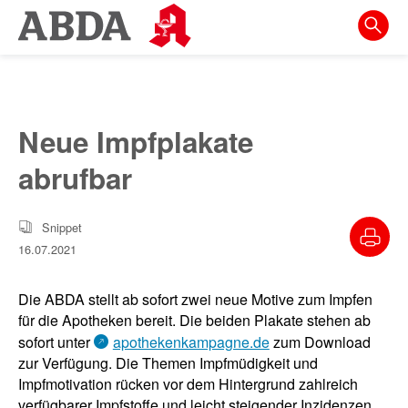
Springe
direkt
zu:
zur
Hauptnavigation
Neue Impfplakate
zur
abrufbar
Meta-
Navigation
Snippet
zum
16.07.2021
Inhalt
zur
Die ABDA stellt ab sofort zwei neue Motive zum Impfen
Suche
für die Apotheken bereit. Die beiden Plakate stehen ab
sofort unter
apothekenkampagne.de
zum Download
zur Verfügung. Die Themen Impfmüdigkeit und
Impfmotivation rücken vor dem Hintergrund zahlreich
verfügbarer Impfstoffe und leicht steigender Inzidenzen