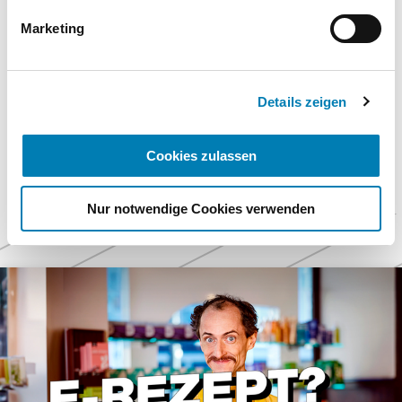
Wirkung für die Zukunft widerrufen. Weitere
25.06.2020
Informationen finden Sie in unseren
Marketing
Datenschutzhinweisen.
Impressum
Links
Details zeigen
Cookies zulassen
Nur notwendige Cookies verwenden
Weitere
Themen