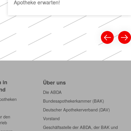
Apotheke erwarten!
 in
Über uns
nd
Die ABDA
Apotheken
Bundesapothekerkammer (BAK)
Deutscher Apothekerverband (DAV)
ür den
Vorstand
rieb
Geschäftsstelle der ABDA, der BAK und