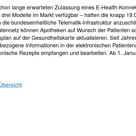
f
chon lange erwarteten Zulassung eines E-Health-Konne
d drei Modelle im Markt verfügbar – hatten die knapp 1
 die bundeseinheitliche Telematik-Infrastruktur anzusch
Tauchen
atennetz können Apotheken auf Wunsch der Patienten sch
Sie
plan auf der Gesundheitskarte aktualisieren. Seit Jahr
direkt
lbezogene Informationen in der elektronischen Patientena
ein
onische Rezepte empfangen und bearbeiten. Ab 1. Janua
Leitlinien
Berichtsbogen-
Übersicht
Formulare der
Leitlinien
und
Arzneimittelkommis
Arbeitshilfen
Meldung
der
von
Bundesapothekerkammer
unerwünschten
Arzneimittelwirkungen
und
Qualitätsmängeln