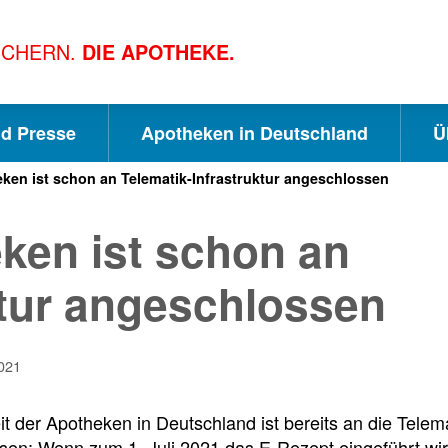
ICHERN.
DIE APOTHEKE.
nd Presse
Apotheken in Deutschland
Ü
ken ist schon an Telematik-Infrastruktur angeschlossen
S
S
S
ken ist schon an
c
u
e
ktur angeschlossen
h
c
i
021
n
h
t
t der Apotheken in Deutschland ist bereits an die Telem
en: Wenn zum 1. Juli 2021 das E-Rezept eingeführt wird,