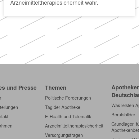
Arzneimitteltherapiesicherheit wahr.
Apotheken
es und Presse
Themen
Deutschla
m
Politische Forderungen
Was leisten 
teilungen
Tag der Apotheke
Berufsbilder
takt
E-Health und Telematik
Grundlagen f
nahmen
Arzneimitteltherapiesicherheit
Apothekenbet
Versorgungsfragen