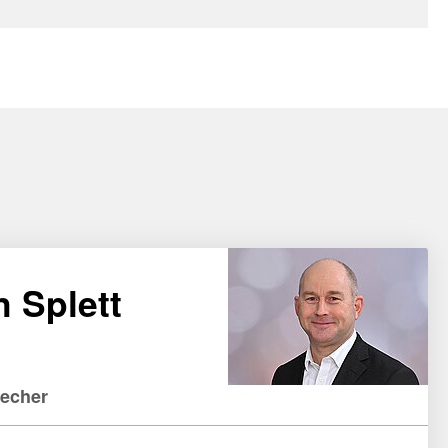
n Splett
recher