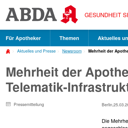
Springe
direkt
GESUNDHEIT S
zu:
zur
Hauptnavigation
Für Apotheker
Themen
Aktuelles u
zur
Aktuelles und Presse
Newsroom
Mehrheit der Apothe
Meta-
Navigation
Mehrheit der Apothe
zum
Telematik-Infrastru
Inhalt
zur
Pressemitteilung
Berlin,
25.03.2
Suche
Die Mehrhei
angeschloss