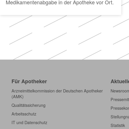
Medikamentenabgabe in der Apotheke vor Ort.
Für Apotheker
Aktuell
Arzneimittelkommission der Deutschen Apotheker
Newsroo
(AMK)
Pressemit
Qualitätssicherung
Pressekon
Arbeitsschutz
Stellung
IT und Datenschutz
Statistik