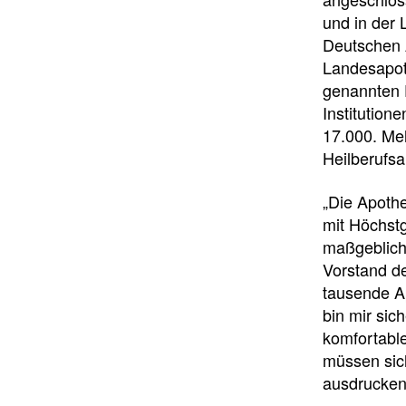
und in der 
Deutschen 
Landesapot
genannten 
Institution
17.000. Meh
Heilberufsa
„Die Apothe
mit Höchstg
maßgeblich 
Vorstand d
tausende Ap
bin mir sic
komfortabl
müssen sich
ausdrucken