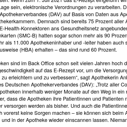
e
e
e
Lage sein, elektronische Verordnungen zu verarbeiten. 
l
t
Apothekerverbandes (DAV) auf Basis von Daten aus Ap
hekerkammern. Demnach sind bereits 75 Prozent aller 
l
e
E-Health-Konnektoren ans Gesundheitsnetz angebunden
enkarten (SMC-B) hatten sogar schon mehr als 90 Prozent
z
i
r als 11.000 Apothekeninhaber und -leiter haben auch s
usweise (HBA) erhalten – das sind rund 60 Prozent.
u
l
ken sind im Back Office schon seit vielen Jahren hoch di
eschwindigkeit auf das E-Rezept vor, um die Versorgung
g
e
zu erleichtern und zu verbessern“, sagt Apothekerin An
es Deutschen Apothekerverbandes (DAV): „Trotz aller 
r
n
otheken innerhalb weniger Monate auf den Weg in ein ne
her, dass die Apotheken ihre Patientinnen und Patienten
i
er versorgen werden als bisher. Und auch die Patientin
Newsdetail
 vorerst keine Sorgen machen – sie können sich beim A
f
 und in der Apotheke wieder einscannen lassen. Niemand