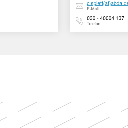
Apotheken)
c.splett(at)abda.d
E-Mail
030 - 40004 137
Telefon