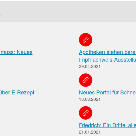
Pharmazeutische
s
Dienstleistungen
Apothekenteams
AMK-
können
sich
Nachrichten
auf
Informationen
n muss: Neues
Apotheken stehen bere
Themenseiten
der
über
n
Impfnachweis-Ausstell
Institutionen,
die
29.04.2021
Behörden
vereinbarten
und
pharmazeutischen
Hersteller
Dienstleistungen
und
 über E-Rezept
Neues Portal für Schne
die
18.03.2021
Rahmenbedingungen
informieren.
Arbeitsschutz
Informationen
Friedrich: Ein Drittel al
zum
21.01.2021
Arbeitsschutz