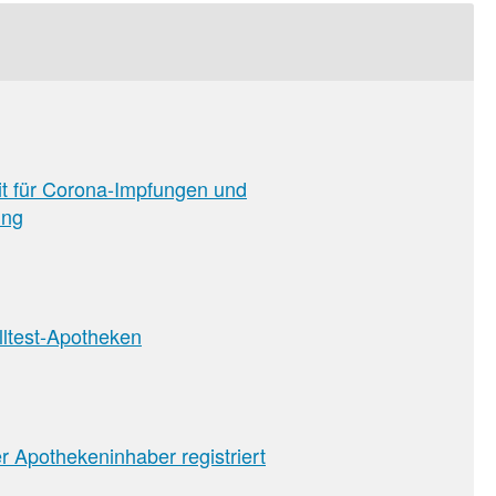
it für Corona-Impfungen und
ung
lltest-Apotheken
ler Apothekeninhaber registriert