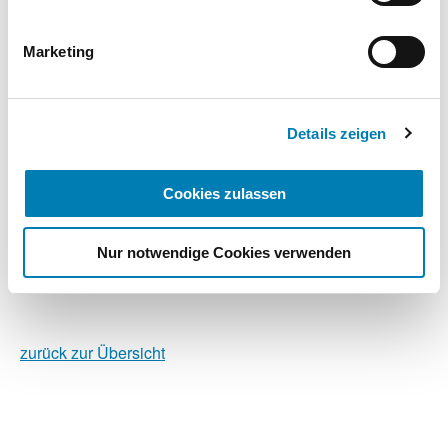
einstellen. Sie können Ihre Einwilligung jederzeit mit
Wirkung für die Zukunft widerrufen. Weitere
Informationen finden Sie in unseren
Marketing
Datenschutzhinweisen.
© contrastwerkstatt - Fotolia.com
Impressum
Details zeigen
Cookies zulassen
Nur notwendige Cookies verwenden
© contrastwerkstatt - Fotolia.com
zurück zur Übersicht