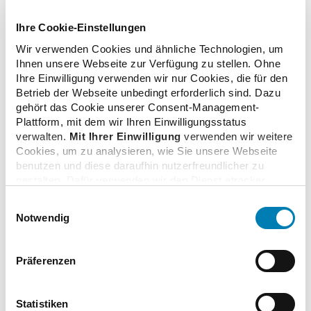
Aktionsbündnis Patientensicherheit e.V.:
www.aps-
ev.de
;
Ihre Cookie-Einstellungen
Plattform Patientensicherheit:
www.tag-der-
Wir verwenden Cookies und ähnliche Technologien, um
patientensicherheit.de
Ihnen unsere Webseite zur Verfügung zu stellen. Ohne
Ihre Einwilligung verwenden wir nur Cookies, die für den
Ansprechpartner:
Betrieb der Webseite unbedingt erforderlich sind. Dazu
Conny Wiebe Franzen, Aktionsbündnis
gehört das Cookie unserer Consent-Management-
Patientensicherheit e. V. (APS), E-Mail:
wiebe(at)aps-
Plattform, mit dem wir Ihren Einwilligungsstatus
ev.de
verwalten.
Mit Ihrer Einwilligung
verwenden wir weitere
Cookies, um zu analysieren, wie Sie unsere Webseite
Pressekontakt bei Rückfragen:
benutzen und diese daraufhin nutzerfreundlicher zu
Friederike Gehlenborg
gestalten. Dafür verwenden wir den Dienst etracker.
Dabei werden personenbezogenen Daten wie Ihre IP-
Pressestelle Aktionsbündnis Patientensicherheit e. V.
Einwilligungsauswahl
Adresse und Ihr Surfverhalten verarbeitet. Mit einem
Tel.: 0711 8931-295
Notwendig
Klick auf „Cookies zulassen“ stimmen Sie der
Fax: 0711 8931-167
beschriebenen Verwendung der nicht unbedingt
E-Mail:
gehlenborg(at)medizinkommunikation.org
erforderlichen Cookies zu. Über die Schaltfläche „Nur
Präferenzen
notwendige Cookies verwenden“ können Sie die nicht
unbedingt erforderlichen Cookies ablehnen oder über die
unteren Regler Ihre persönlichen Bedürfnisse individuell
Statistiken