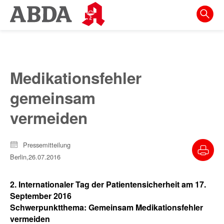
Springe
direkt
zu:
zur
Hauptnavigation
Medikationsfehler
zur
gemeinsam
Meta-
Navigation
vermeiden
zum
Inhalt
Pressemitteilung
Berlin,
26.07.2016
zur
Suche
2. Internationaler Tag der Patientensicherheit am 17.
September 2016
Schwerpunktthema: Gemeinsam Medikationsfehler
vermeiden