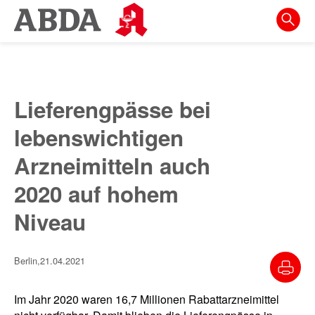
Springe
direkt
zu:
zur
Hauptnavigation
Lieferengpässe bei
zur
lebenswichtigen
Meta-
Navigation
Arzneimitteln auch
zum
2020 auf hohem
Inhalt
Niveau
zur
Suche
Berlin,
21.04.2021
Im Jahr 2020 waren 16,7 Millionen Rabattarzneimittel