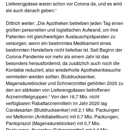
Lieferengpässe waren schon vor Corona da, und es wird
sie auch danach geben.“
Dittrich weiter: „Die Apotheken betreiben jeden Tag einen
großen personellen und logistischen Aufwand, um ihre
Patienten mit gleichwertigen Austauschpräparaten zu
versorgen, wenn ein bestimmtes Medikament eines
bestimmten Herstellers nicht lieferbar ist. Seit Beginn der
Corona-Pandemie vor mehr als einem Jahr ist das
besonders herausfordernd, da zusätzlich auch noch die
Kontakte reduziert, also wiederholte Apothekenbesuche
vermieden werden sollten. Blutdrucksenker,
Magensäureblocker und Schmerzmittel gehörten 2020 zu
den am stärksten von Lieferengpässen betroffenen
Arzneimittelgruppen.“ Von den 16,7 Mio. nicht
verfügbaren Rabattarzneimitteln im Jahr 2020 lag
Candesartan (Blutdrucksenker) mit 2,1 Mio. Packungen
vor Metformin (Antidiabetikum) mit 0,7 Mio. Packungen,
Pantoprazol (Magensäureblocker) mit 0,7 Mio.
Packungen, Ibuprofen (Schmerzmittel) mit 0,6 Mio.