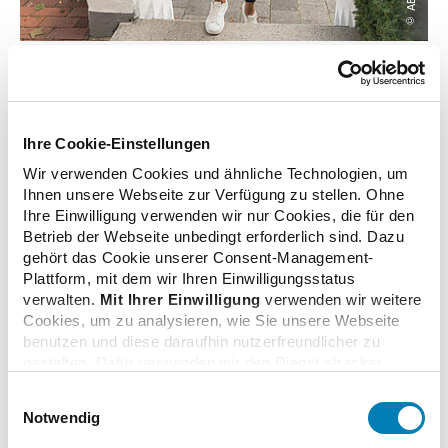
© ABDA
zurück zur Übersicht
Ihre Cookie-Einstellungen
Wir verwenden Cookies und ähnliche Technologien, um
Ihnen unsere Webseite zur Verfügung zu stellen. Ohne
Ihre Einwilligung verwenden wir nur Cookies, die für den
Zusatzinformationen
Betrieb der Webseite unbedingt erforderlich sind. Dazu
gehört das Cookie unserer Consent-Management-
Plattform, mit dem wir Ihren Einwilligungsstatus
Verwandte Nachrichten
verwalten.
Mit Ihrer Einwilligung
verwenden wir weitere
Cookies, um zu analysieren, wie Sie unsere Webseite
benutzen und diese daraufhin nutzerfreundlicher zu
gestalten. Dafür verwenden wir den Dienst etracker.
Alles, was man über Apotheken wissen muss:
Dabei werden personenbezogenen Daten wie Ihre IP-
Neues Statistisches Jahrbuch 2021 erschienen
Einwilligungsauswahl
Adresse und Ihr Surfverhalten verarbeitet. Mit einem
18.06.2021
Notwendig
Klick auf „Cookies zulassen“ stimmen Sie der
beschriebenen Verwendung der nicht unbedingt