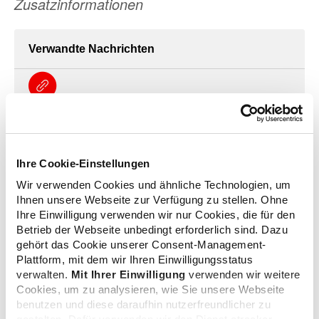
Zusatzinformationen
Verwandte Nachrichten
ABDA-Livestreams in der kommenden Woche
16.06.2022
Ihre Cookie-Einstellungen
Terminverlegung: "Lass uns reden!" mit Dr. Gottfried
Wir verwenden Cookies und ähnliche Technologien, um
Ludewig
Ihnen unsere Webseite zur Verfügung zu stellen. Ohne
24.06.2021
Ihre Einwilligung verwenden wir nur Cookies, die für den
Betrieb der Webseite unbedingt erforderlich sind. Dazu
gehört das Cookie unserer Consent-Management-
Plattform, mit dem wir Ihren Einwilligungsstatus
„Lass uns reden!" mit Maria Klein-Schmeink
verwalten.
Mit Ihrer Einwilligung
verwenden wir weitere
19.03.2021
Cookies, um zu analysieren, wie Sie unsere Webseite
benutzen und diese daraufhin nutzerfreundlicher zu