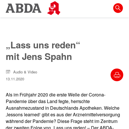
Springe
direkt
zu:
zur
Hauptnavigation
„Lass uns reden“
zur
mit Jens Spahn
Meta-
Navigation
Audio & Video
zum
13.11.2020
Inhalt
zur
Als im Frühjahr 2020 die erste Welle der Corona-
Suche
Pandemie über das Land fegte, herrschte
Ausnahmezustand in Deutschlands Apotheken. Welche
‚lessons learned‘ gibt es aus der Arzneimittelversorgung
während der Pandemie? Diese Frage steht im Zentrum
der zweiten Folge von „Lass uns reden! – Der ABDA-