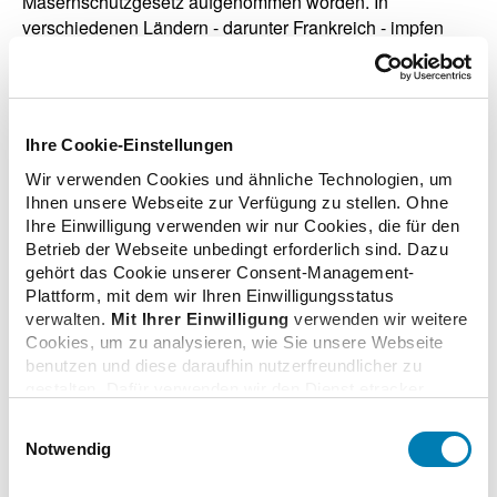
Masernschutzgesetz aufgenommen worden. In
verschiedenen Ländern - darunter Frankreich - impfen
Apotheker schon länger.
Ihre Cookie-Einstellungen
zurück zur Übersicht
Wir verwenden Cookies und ähnliche Technologien, um
Ihnen unsere Webseite zur Verfügung zu stellen. Ohne
Ihre Einwilligung verwenden wir nur Cookies, die für den
Betrieb der Webseite unbedingt erforderlich sind. Dazu
gehört das Cookie unserer Consent-Management-
Plattform, mit dem wir Ihren Einwilligungsstatus
Zusatzinformationen
verwalten.
Mit Ihrer Einwilligung
verwenden wir weitere
Cookies, um zu analysieren, wie Sie unsere Webseite
benutzen und diese daraufhin nutzerfreundlicher zu
Verwandte Nachrichten
gestalten. Dafür verwenden wir den Dienst etracker.
Dabei werden personenbezogenen Daten wie Ihre IP-
Einwilligungsauswahl
Adresse und Ihr Surfverhalten verarbeitet. Mit einem
Notwendig
Klick auf „Cookies zulassen“ stimmen Sie der
Nordrhein: Mehr Apotheken wollen Grippeimpfung
beschriebenen Verwendung der nicht unbedingt