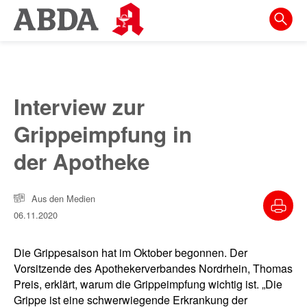
Springe
direkt
zu:
zur
Hauptnavigation
Interview zur
zur
Grippeimpfung in
Meta-
Navigation
der Apotheke
zum
Inhalt
Aus den Medien
06.11.2020
zur
Suche
Die Grippesaison hat im Oktober begonnen. Der
Vorsitzende des Apothekerverbandes Nordrhein, Thomas
Preis, erklärt, warum die Grippeimpfung wichtig ist. „Die
Grippe ist eine schwerwiegende Erkrankung der