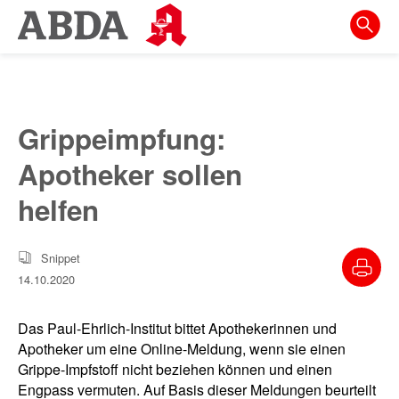
Springe
direkt
zu:
zur
Hauptnavigation
Grippeimpfung:
zur
Apotheker sollen
Meta-
Navigation
helfen
zum
Inhalt
Snippet
14.10.2020
zur
Suche
Das Paul-Ehrlich-Institut bittet Apothekerinnen und
Apotheker um eine Online-Meldung, wenn sie einen
Grippe-Impfstoff nicht beziehen können und einen
Engpass vermuten. Auf Basis dieser Meldungen beurteilt