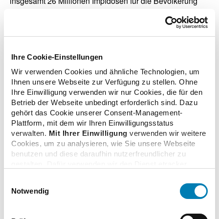
insgesamt 26 Millionen Impfdosen für die Bevölkerung
bereit, davon 20 Millionen in der Regelversorgung und 6
Millionen als Notfallreserve. Nach einer Analyse des
Deutschen Arzneiprüfungsinstituts (DAPI) wurden im Jahr
2019 aber nur 14,0 Millionen Impfdosen für gesetzlich
versicherte Patienten verbraucht, im Jahr 2018 sogar nur
Ihre Cookie-Einstellungen
13,4 Millionen.
Wir verwenden Cookies und ähnliche Technologien, um
Ihnen unsere Webseite zur Verfügung zu stellen. Ohne
Ihre Einwilligung verwenden wir nur Cookies, die für den
Betrieb der Webseite unbedingt erforderlich sind. Dazu
gehört das Cookie unserer Consent-Management-
zurück zur Übersicht
Plattform, mit dem wir Ihren Einwilligungsstatus
verwalten.
Mit Ihrer Einwilligung
verwenden wir weitere
Cookies, um zu analysieren, wie Sie unsere Webseite
benutzen und diese daraufhin nutzerfreundlicher zu
gestalten. Dafür verwenden wir den Dienst etracker.
Dabei werden personenbezogenen Daten wie Ihre IP-
Zusatzinformationen
Einwilligungsauswahl
Adresse und Ihr Surfverhalten verarbeitet. Mit einem
Notwendig
Klick auf „Cookies zulassen“ stimmen Sie der
beschriebenen Verwendung der nicht unbedingt
Verwandte Nachrichten
erforderlichen Cookies zu. Über die Schaltfläche „Nur