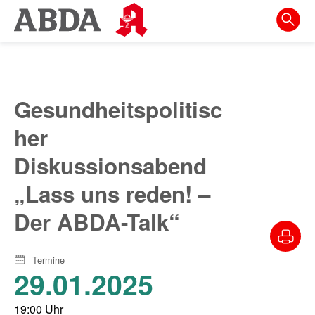
Springe
direkt
zu:
zur
Hauptnavigation
Gesundheitspolitisc
zur
her
Meta-
Navigation
Diskussionsabend
zum
„Lass uns reden! –
Inhalt
Der ABDA-Talk“
zur
Suche
Termine
29.01.2025
19:00 Uhr