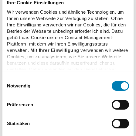
Ihre Cookie-Einstellungen
Wir verwenden Cookies und ähnliche Technologien, um
Ihnen unsere Webseite zur Verfügung zu stellen. Ohne
Ihre Einwilligung verwenden wir nur Cookies, die für den
© ABDA/Wagenzik
Betrieb der Webseite unbedingt erforderlich sind. Dazu
gehört das Cookie unserer Consent-Management-
Plattform, mit dem wir Ihren Einwilligungsstatus
verwalten.
Mit Ihrer Einwilligung
verwenden wir weitere
Cookies, um zu analysieren, wie Sie unsere Webseite
benutzen und diese daraufhin nutzerfreundlicher zu
Alexander Müller, Matthias Mieves, Tino Sorge, Prof. Andrew
gestalten. Dafür verwenden wir den Dienst etracker.
Ullmann, Thomas Preis (v. l.)
Dabei werden personenbezogenen Daten wie Ihre IP-
Einwilligungsauswahl
Adresse und Ihr Surfverhalten verarbeitet. Mit einem
Notwendig
Klick auf „Cookies zulassen“ stimmen Sie der
zurück zur Übersicht
beschriebenen Verwendung der nicht unbedingt
erforderlichen Cookies zu. Über die Schaltfläche „Nur
Präferenzen
notwendige Cookies verwenden“ können Sie die nicht
unbedingt erforderlichen Cookies ablehnen oder über die
unteren Regler Ihre persönlichen Bedürfnisse individuell
Statistiken
einstellen. Sie können Ihre Einwilligung jederzeit mit
Zusatzinformationen
Wirkung für die Zukunft widerrufen. Weitere