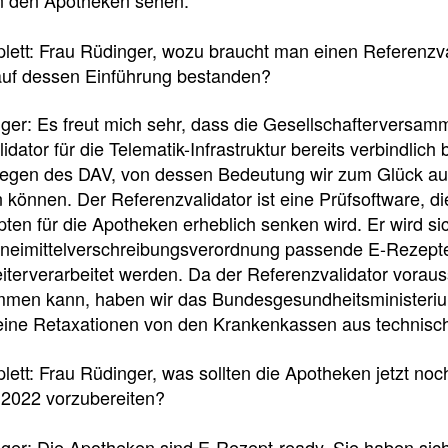
f
plett: Frau Rüdinger, wozu braucht man einen Referenzv
uf dessen Einführung bestanden?
Tauchen
Sie
ger: Es freut mich sehr, dass die Gesellschafterversam
direkt
idator für die Telematik-Infrastruktur bereits verbindlich
ein
iegen des DAV, von dessen Bedeutung wir zum Glück au
können. Der Referenzvalidator ist eine Prüfsoftware, die
ten für die Apotheken erheblich senken wird. Er wird sic
neimittelverschreibungsverordnung passende E-Rezepte i
Leitlinien
Berichtsbogen-
iterverarbeitet werden. Da der Referenzvalidator vorau
Formulare der
Leitlinien
mmen kann, haben wir das Bundesgesundheitsministerium
und
Arzneimittelkommis
keine Retaxationen von den Krankenkassen aus technisc
Arbeitshilfen
Meldung
der
von
plett: Frau Rüdinger, was sollten die Apotheken jetzt noc
Bundesapothekerkammer
unerwünschten
2022 vorzubereiten?
Arzneimittelwirkungen
und
Qualitätsmängeln
er: Die Apotheken sind E-Rezept-ready. Sie haben sich 