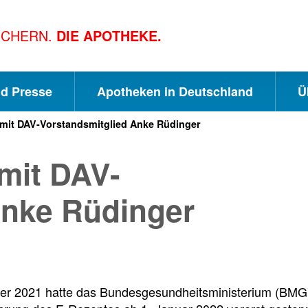
ICHERN.
DIE APOTHEKE.
nd Presse
Apotheken in Deutschland
Ü
 mit DAV-Vorstandsmitglied Anke Rüdinger
S
S
S
 mit DAV-
c
u
e
Anke Rüdinger
h
c
i
n
h
t
r 2021 hatte das Bundesgesundheitsministerium (BMG)