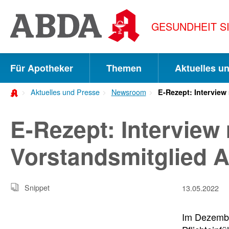
Springe
direkt
GESUNDHEIT S
zu:
zur
Hauptnavigation
Für Apotheker
Themen
Aktuelles u
zur
Aktuelles und Presse
Newsroom
E-Rezept: Interview
Meta-
Navigation
E-Rezept: Interview
zum
Vorstandsmitglied 
Inhalt
zur
Snippet
Suche
13.05.2022
Im Dezembe