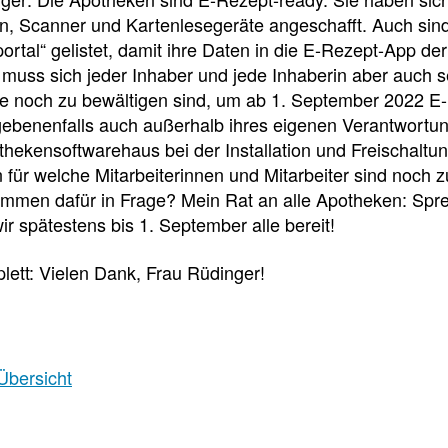
n, Scanner und Kartenlesegeräte angeschafft. Auch sind
Pharmazeutische
rtal“ gelistet, damit ihre Daten in die E-Rezept-App de
Dienstleistungen
 muss sich jeder Inhaber und jede Inhaberin aber auch se
Apothekenteams
ne noch zu bewältigen sind, um ab 1. September 2022 E
AMK-
können
benenfalls auch außerhalb ihres eigenen Verantwortung
sich
Nachrichten
thekensoftwarehaus bei der Installation und Freischal
auf
Informationen
Themenseiten
für welche Mitarbeiterinnen und Mitarbeiter sind noch 
der
über
men dafür in Frage? Mein Rat an alle Apotheken: Sprec
Institutionen,
die
Behörden
ir spätestens bis 1. September alle bereit!
vereinbarten
und
pharmazeutischen
Hersteller
Dienstleistungen
plett: Vielen Dank, Frau Rüdinger!
und
die
Rahmenbedingungen
informieren.
Arbeitsschutz
Übersicht
Informationen
zum
Arbeitsschutz