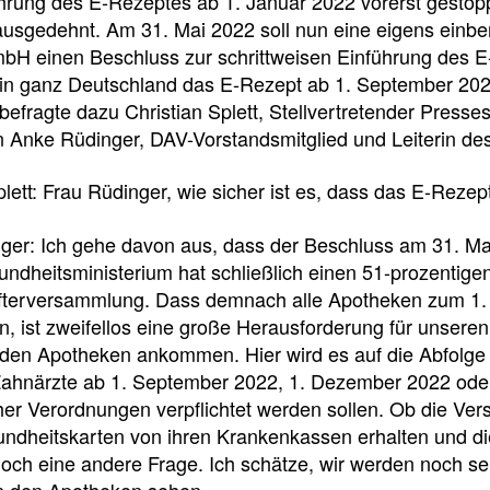
e
e
e
ührung des E-Rezeptes ab 1. Januar 2022 vorerst gestop
ausgedehnt. Am 31. Mai 2022 soll nun eine eigens einb
l
t
bH einen Beschluss zur schrittweisen Einführung des E-
in ganz Deutschland das E-Rezept ab 1. September 2022
l
e
fragte dazu Christian Splett, Stellvertretender Press
 Anke Rüdinger, DAV-Vorstandsmitglied und Leiterin de
z
i
plett: Frau Rüdinger, wie sicher ist es, dass das E-Re
u
l
ger: Ich gehe davon aus, dass der Beschluss am 31. Mai
dheitsministerium hat schließlich einen 51-prozentigen
g
e
fterversammlung. Dass demnach alle Apotheken zum 1. 
, ist zweifellos eine große Herausforderung für unsere
r
n
 den Apotheken ankommen. Hier wird es auf die Abfolg
Zahnärzte ab 1. September 2022, 1. Dezember 2022 oder
i
her Verordnungen verpflichtet werden sollen. Ob die Ve
Newsdetail
ndheitskarten von ihren Krankenkassen erhalten und die
f
noch eine andere Frage. Ich schätze, wir werden noch se
n den Apotheken sehen.