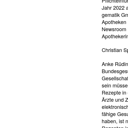
Pflichteinf
Jahr 2022 
gematik Gm
Apotheken 
Newsroom be
Apothekerin
Christian S
Anke Rüdin
Bundesgesun
Gesellscha
sein müssen
Rezepte in
Ärzte und 
elektronisc
fähige Gesu
haben, ist 
Rezepten i