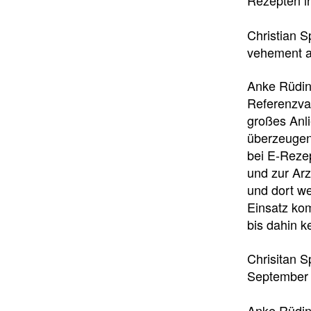
Christian S
vehement a
Anke Rüdin
Referenzval
großes Anl
überzeugen 
bei E-Rezep
und zur Arz
und dort we
Einsatz ko
bis dahin 
Chrisitan S
September 
Anke Rüding