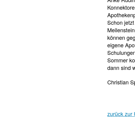
Konnektore
Apothekenpo
Schon jetzt
Meilenstei
können gege
eigene Apo
Schulungen 
Sommer kom
dann sind w
Christian S
zurück zur 