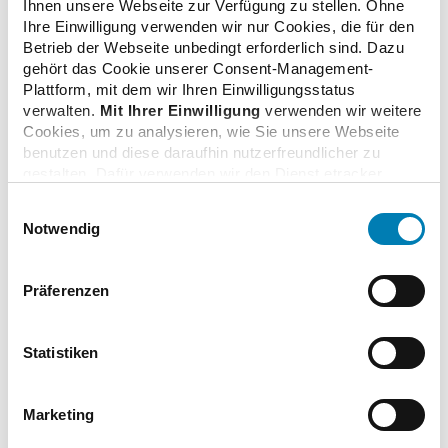
Ihnen unsere Webseite zur Verfügung zu stellen. Ohne
Ihre Einwilligung verwenden wir nur Cookies, die für den
Digitale Impfzertifikate schrittweise wieder in
Betrieb der Webseite unbedingt erforderlich sind. Dazu
Apotheken erhältlich
gehört das Cookie unserer Consent-Management-
29.07.2021
Plattform, mit dem wir Ihren Einwilligungsstatus
verwalten.
Mit Ihrer Einwilligung
verwenden wir weitere
Cookies, um zu analysieren, wie Sie unsere Webseite
benutzen und diese daraufhin nutzerfreundlicher zu
Mehr als 16 Millionen Corona-Impfzertifikate in
gestalten. Dafür verwenden wir den Dienst etracker.
Apotheken
Dabei werden personenbezogenen Daten wie Ihre IP-
02.07.2021
Einwilligungsauswahl
Adresse und Ihr Surfverhalten verarbeitet. Mit einem
Notwendig
Klick auf „Cookies zulassen“ stimmen Sie der
beschriebenen Verwendung der nicht unbedingt
erforderlichen Cookies zu. Über die Schaltfläche „Nur
Digitaler Impfnachweis ab 14. Juni in Apotheken
Präferenzen
notwendige Cookies verwenden“ können Sie die nicht
08.06.2021
unbedingt erforderlichen Cookies ablehnen oder über die
unteren Regler Ihre persönlichen Bedürfnisse individuell
Statistiken
einstellen. Sie können Ihre Einwilligung jederzeit mit
Links
Wirkung für die Zukunft widerrufen. Weitere
Informationen finden Sie in unseren
Marketing
Datenschutzhinweisen.