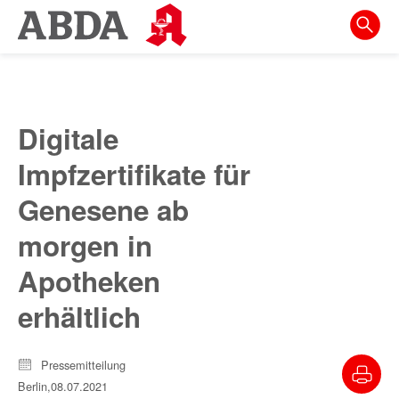
Springe
direkt
zu:
zur
Hauptnavigation
Digitale
zur
Impfzertifikate für
Meta-
Navigation
Genesene ab
zum
morgen in
Inhalt
Apotheken
zur
erhältlich
Suche
Pressemitteilung
Berlin,
08.07.2021