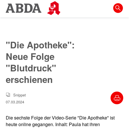
Springe
direkt
zu:
zur
Hauptnavigation
"Die Apotheke":
zur
Neue Folge
Meta-
Navigation
"Blutdruck"
zum
erschienen
Inhalt
zur
Snippet
Suche
07.03.2024
Die sechste Folge der Video-Serie "Die Apotheke" ist
heute online gegangen. Inhalt: Paula hat ihren