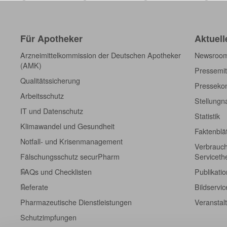
Für Apotheker
Aktuell
Arzneimittelkommission der Deutschen Apotheker
Newsroo
(AMK)
Pressemit
Qualitätssicherung
Pressekon
Arbeitsschutz
Stellung
IT und Datenschutz
Statistik
Klimawandel und Gesundheit
Faktenblä
Notfall- und Krisenmanagement
Verbrauch
Fälschungsschutz securPharm
Servicet
FAQs und Checklisten
Publikati
Referate
Bildservic
Pharmazeutische Dienstleistungen
Veranstal
Schutzimpfungen