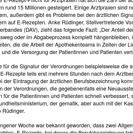
e
e
e
m rund 15 Millionen gesteigert. Einige Arztpraxen sind
l
t
em, außerdem gibt es Probleme bei den ärztlichen Sign
dern auf E-Rezepten. Anke Rüdinger, Stellvertretende V
l
e
rbandes (DAV), zieht das folgende Fazit: „Der Anteil d
sweg oder im Abgabeprozess komplett hängenbleiben, ist
z
i
iten, die die Arbeit der Apothekenteams in Zeiten der L
 und die Versorgung der Patientinnen und Patienten ve
u
l
 für die Signatur der Verordnungen beispielsweise die
 E-Rezepte teils erst mehrere Stunden nach dem Arztbe
g
e
 der Eintragung der ärztlichen Berufsbezeichnung komm
n der Verordnungen, die gegebenenfalls eine Neuausstel
r
n
on für die Patientinnen und Patienten schnell verbessert,
ndheitsministerium, der gematik, aber auch mit der Kas
i
o Rüdinger.
Newsdetail
f
ngener Woche war bekannt geworden, dass zwei Allge
ichten, E-Rezepte, bei denen die Berufsbezeichnung fehl