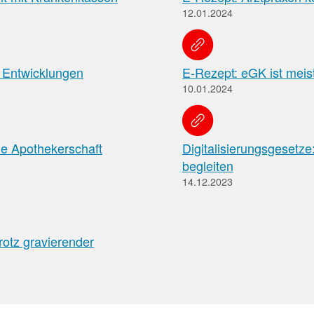
Meldung zum
in
12.01.2024
der
Apothekenverzeichnis
Apotheke
und Beitrittserklärung
zum Rahmenvertrag
 Entwicklungen
E-Rezept: eGK ist meis
Hier
10.01.2024
finden
Sie
FAQ
u.
„Cannabisgesetz“
a.
ie Apothekerschaft
Digitalisierungsgesetz
Häufig
den
gestellte
begleiten
Rahmenvertrag
Fragen
über
14.12.2023
und
die
Antworten
Arzneimittelversorgung
zu
sowie
den
die
rotz gravierender
Neuerungen
TI-
des
Vereinbarung.
sog.
„Cannabisgesetzes“
(für