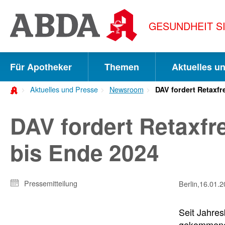
Springe
direkt
GESUNDHEIT S
zu:
zur
Hauptnavigation
Für Apotheker
Themen
Aktuelles u
zur
Aktuelles und Presse
Newsroom
DAV fordert Retaxfr
Meta-
Navigation
DAV fordert Retaxfre
zum
bis Ende 2024
Inhalt
zur
Pressemitteilung
Berlin,
16.01.2
Suche
Seit Jahre
gekommene E