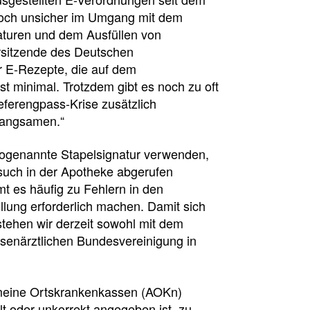
 noch unsicher im Umgang mit dem
aturen und dem Ausfüllen von
orsitzende des Deutschen
er E-Rezepte, die auf dem
 minimal. Trotzdem gibt es noch zu oft
ieferengpass-Krise zusätzlich
rlangsamen.“
 sogenannte Stapelsignatur verwenden,
such in der Apotheke abgerufen
t es häufig zu Fehlern in den
lung erforderlich machen. Damit sich
 stehen wir derzeit sowohl mit dem
senärztlichen Bundesvereinigung in
meine Ortskrankenkassen (AOKn)
t oder unkorrekt angegeben ist, zu