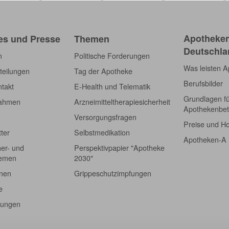
Apotheken
es und Presse
Themen
Deutschla
m
Politische Forderungen
Was leisten 
teilungen
Tag der Apotheke
Berufsbilder
takt
E-Health und Telematik
Grundlagen f
nahmen
Arzneimitteltherapiesicherheit
Apothekenbet
Versorgungsfragen
Preise und H
tter
Selbstmedikation
Apotheken-A
er- und
Perspektivpapier "Apotheke
hemen
2030"
onen
Grippeschutzimpfungen
e
tungen