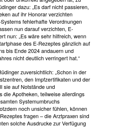
dinger dazu: „Es darf nicht passieren,
eken auf ihr Honorar verzichten
t-Systems fehlerhafte Verordnungen
assen nun darauf verzichten, E-
rt nun: „Es wäre sehr hilfreich, wenn
tartphase des E-Rezeptes gänzlich auf
tens bis Ende 2024 andauern und
es nicht deutlich verringert hat.“
 Rüdinger zuversichtlich: „Schon in der
zentren, den Impfzertifikaten und der
ll sie auf Notstände und
sion
die Apotheken, teilweise allerdings
 gesamten Systemumbruchs
trotzdem noch unsicher fühlen, können
-Rezeptes fragen – die Arztpraxen sind
enten solche Ausdrucke zur Verfügung