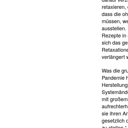
retaxieren,
dass die oh
müssen, we
ausstellen.
Rezepte in 
sich das g
Retaxatione
verlängert 
Was die gru
Pandemie h
Herstellung
Systemänder
mit großem
aufrechterh
sie ihren A
gesetzlich 
zu stellen.“