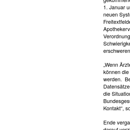
1. Januar u
neuen Syst
Freitextfel
Apothekerve
Verordnung
Schwierigke
erschweren
„Wenn Ärzte
können die
werden. Bei
Datensätze
die Situati
Bundesgesu
Kontakt“, s
Ende verga
darauf verz