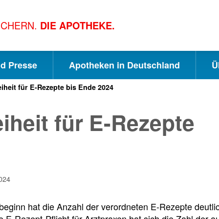
ICHERN.
DIE APOTHEKE.
nd Presse
Apotheken in Deutschland
Ü
eiheit für E-Rezepte bis Ende 2024
S
S
S
iheit für E-Rezepte
c
u
e
h
c
i
024
n
h
t
sbeginn hat die Anzahl der verordneten E-Rezepte deut
-Rezept-Pflicht für Arztpraxen hat sich die Zahl der a