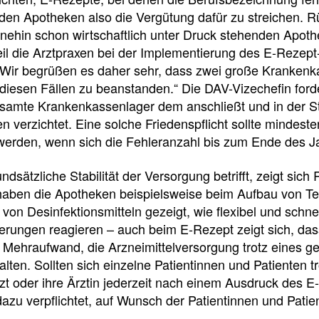
f
 den Apotheken also die Vergütung dafür zu streichen. Rü
nehin schon wirtschaftlich unter Druck stehenden Apoth
il die Arztpraxen bei der Implementierung des E-Rezep
Tauchen
 Wir begrüßen es daher sehr, dass zwei große Krankenk
Sie
diesen Fällen zu beanstanden.“ Die DAV-Vizechefin forde
direkt
esamte Krankenkassenlager dem anschließt und in der S
ein
n verzichtet. Eine solche Friedenspflicht sollte mindes
werden, wenn sich die Fehleranzahl bis zum Ende des Jahr
ndsätzliche Stabilität der Versorgung betrifft, zeigt sich
Leitlinien
Berichtsbogen-
aben die Apotheken beispielsweise beim Aufbau von Test
Formulare der
Leitlinien
 von Desinfektionsmitteln gezeigt, wie flexibel und schne
und
Arzneimittelkommis
ungen reagieren – auch beim E-Rezept zeigt sich, dass 
Arbeitshilfen
Meldung
 Mehraufwand, die Arzneimittelversorgung trotz eines
der
von
alten. Sollten sich einzelne Patientinnen und Patienten 
Bundesapothekerkammer
unerwünschten
rzt oder ihre Ärztin jederzeit nach einem Ausdruck des E
Arzneimittelwirkungen
dazu verpflichtet, auf Wunsch der Patientinnen und Pati
und
Qualitätsmängeln