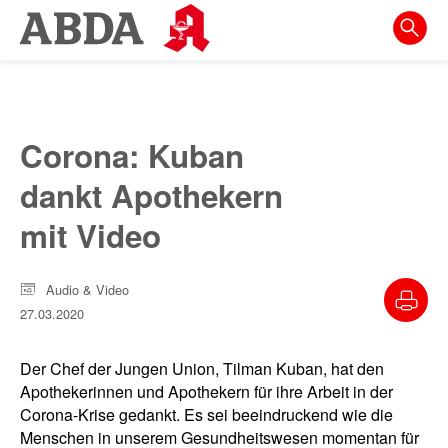
Springe
direkt
zu:
zur
Hauptnavigation
Corona: Kuban
zur
dankt Apothekern
Meta-
Navigation
mit Video
zum
Inhalt
Audio & Video
27.03.2020
zur
Suche
Der Chef der Jungen Union, Tilman Kuban, hat den
Apothekerinnen und Apothekern für ihre Arbeit in der
Corona-Krise gedankt. Es sei beeindruckend wie die
Menschen in unserem Gesundheitswesen momentan für