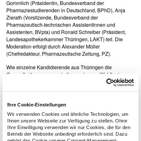
Gommlich (Präsidentin, Bundesverband der
Pharmaziestudierenden in Deutschland, BPhD), Anja
Zierath (Vorsitzende, Bundesverband der
Pharmazeutisch-technischen Assistentinnen und
Assistenten, BVpta) und Ronald Schreiber (Präsident,
Landesapothekerkammer Thüringen, LAKT) teil. Die
Moderation erfolgt durch Alexander Müller
(Chefredakteur, Pharmazeutische Zeitung, PZ).
Wie einzelne Kandidierende aus Thüringen die
Gesundheitsversorgung in ihrem eigenen Wahlkreis
bewerten und wie sie sich eine Verbesserung der
Situation vorstellen, können alle Wählerinnen und Wähler
bei der Initiative
"What’s Apo"
anklicken und
anschauen.
Ihre Cookie-Einstellungen
Wir verwenden Cookies und ähnliche Technologien, um
Ihnen unsere Webseite zur Verfügung zu stellen. Ohne
Ihre Einwilligung verwenden wir nur Cookies, die für den
Betrieb der Webseite unbedingt erforderlich sind. Dazu
zurück zur Übersicht
gehört das Cookie unserer Consent-Management-