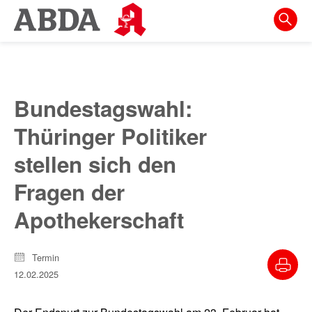
Springe
direkt
zu:
zur
Hauptnavigation
Bundestagswahl:
zur
Thüringer Politiker
Meta-
Navigation
stellen sich den
zum
Fragen der
Inhalt
Apothekerschaft
zur
Suche
Termin
12.02.2025