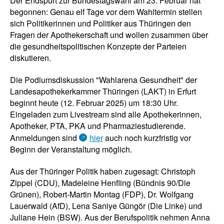
Der Endspurt zur Bundestagswahl am 23. Februar hat
begonnen: Genau elf Tage vor dem Wahltermin stellen
sich Politikerinnen und Politiker aus Thüringen den
Fragen der Apothekerschaft und wollen zusammen über
die gesundheitspolitischen Konzepte der Parteien
diskutieren.
Die Podiumsdiskussion "Wahlarena Gesundheit" der
Landesapothekerkammer Thüringen (LAKT) in Erfurt
beginnt heute (12. Februar 2025) um 18:30 Uhr.
Eingeladen zum Livestream sind alle Apothekerinnen,
Apotheker, PTA, PKA und Pharmaziestudierende.
Anmeldungen sind
hier
auch noch kurzfristig vor
Beginn der Veranstaltung möglich.
Aus der Thüringer Politik haben zugesagt: Christoph
Zippel (CDU), Madeleine Henfling (Bündnis 90/Die
Grünen), Robert-Martin Montag (FDP), Dr. Wolfgang
Lauerwald (AfD), Lena Saniye Güngör (Die Linke) und
Juliane Hein (BSW). Aus der Berufspolitik nehmen Anna