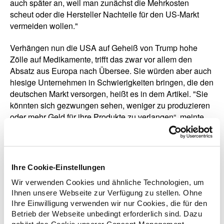
auch später an, weil man zunächst die Mehrkosten
scheut oder die Hersteller Nachteile für den US-Markt
vermeiden wollen."
Verhängen nun die USA auf Geheiß von Trump hohe
Zölle auf Medikamente, trifft das zwar vor allem den
Absatz aus Europa nach Übersee. Sie würden aber auch
hiesige Unternehmen in Schwierigkeiten bringen, die den
deutschen Markt versorgen, heißt es in dem Artikel. "Sie
könnten sich gezwungen sehen, weniger zu produzieren
oder mehr Geld für ihre Produkte zu verlangen“, meinte
der ABDA-Präsident.
Europa hat das inzwischen erkannt, will bei der
Produktion von Medikamenten unabhängiger werden,
Ihre Cookie-Einstellungen
Produktionsanlagen in die EU verlagern. "Diese
Wir verwenden Cookies und ähnliche Technologien, um
Umstellung wird allerdings sehr lange dauern", sagte
Ihnen unsere Webseite zur Verfügung zu stellen. Ohne
Preis. "In der Zwischenzeit ist es sehr wichtig, dass das
Ihre Einwilligung verwenden wir nur Cookies, die für den
System der öffentlichen Apotheken gestärkt wird, damit
Betrieb der Webseite unbedingt erforderlich sind. Dazu
Patientinnen und Patienten ausreichend mit