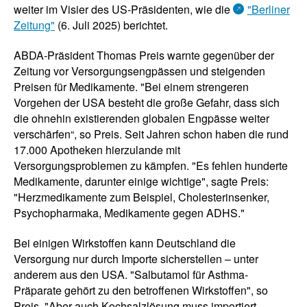
weiter im Visier des US-Präsidenten, wie die
"Berliner
Zeitung"
(6. Juli 2025) berichtet.
ABDA-Präsident Thomas Preis warnte gegenüber der
Zeitung vor Versorgungsengpässen und steigenden
Preisen für Medikamente. "Bei einem strengeren
Vorgehen der USA besteht die große Gefahr, dass sich
die ohnehin existierenden globalen Engpässe weiter
verschärfen“, so Preis. Seit Jahren schon haben die rund
17.000 Apotheken hierzulande mit
Versorgungsproblemen zu kämpfen. "Es fehlen hunderte
Medikamente, darunter einige wichtige", sagte Preis:
"Herzmedikamente zum Beispiel, Cholesterinsenker,
Psychopharmaka, Medikamente gegen ADHS."
Bei einigen Wirkstoffen kann Deutschland die
Versorgung nur durch Importe sicherstellen – unter
anderem aus den USA. "Salbutamol für Asthma-
Präparate gehört zu den betroffenen Wirkstoffen", so
Preis. "Aber auch Kochsalzlösung muss importiert