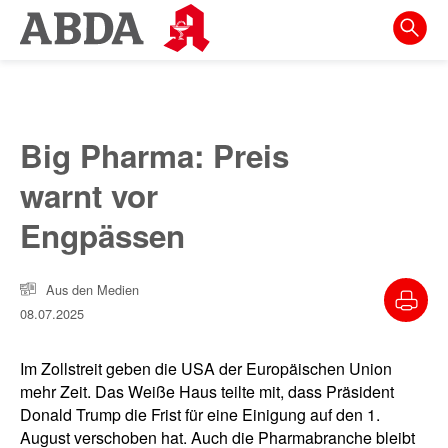
Springe
direkt
zu:
zur
Hauptnavigation
Big Pharma: Preis
zur
warnt vor
Meta-
Navigation
Engpässen
zum
Inhalt
Aus den Medien
08.07.2025
zur
Suche
Im Zollstreit geben die USA der Europäischen Union
mehr Zeit. Das Weiße Haus teilte mit, dass Präsident
Donald Trump die Frist für eine Einigung auf den 1.
August verschoben hat. Auch die Pharmabranche bleibt