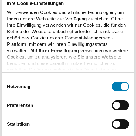
gehören die Apotheker zu den treibenden Kräften“,
Ihre Cookie-Einstellungen
unterstrich der ABDA-Präsident und stellte klar: „Beides
Wir verwenden Cookies und ähnliche Technologien, um
sind Bausteine der Zukunftssicherung für Apotheken vor
Ihnen unsere Webseite zur Verfügung zu stellen. Ohne
Ort. Und dass diese im Versorgungssystem unverzichtbar
Ihre Einwilligung verwenden wir nur Cookies, die für den
sind, das sieht auch die Politik.“
Betrieb der Webseite unbedingt erforderlich sind. Dazu
gehört das Cookie unserer Consent-Management-
Plattform, mit dem wir Ihren Einwilligungsstatus
verwalten.
Mit Ihrer Einwilligung
verwenden wir weitere
Cookies, um zu analysieren, wie Sie unsere Webseite
zurück zur Übersicht
benutzen und diese daraufhin nutzerfreundlicher zu
gestalten. Dafür verwenden wir den Dienst etracker.
Dabei werden personenbezogenen Daten wie Ihre IP-
Einwilligungsauswahl
Adresse und Ihr Surfverhalten verarbeitet. Mit einem
Notwendig
Klick auf „Cookies zulassen“ stimmen Sie der
beschriebenen Verwendung der nicht unbedingt
Zusatzinformationen
erforderlichen Cookies zu. Über die Schaltfläche „Nur
Präferenzen
notwendige Cookies verwenden“ können Sie die nicht
unbedingt erforderlichen Cookies ablehnen oder über die
Links
unteren Regler Ihre persönlichen Bedürfnisse individuell
Statistiken
einstellen. Sie können Ihre Einwilligung jederzeit mit
Wirkung für die Zukunft widerrufen. Weitere