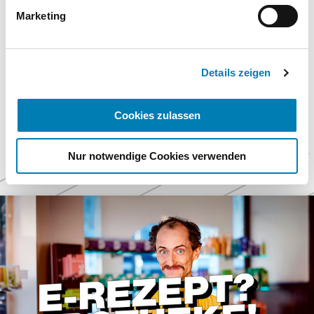
Informationen finden Sie in unseren
Marketing
Schütze-Brief (99/2019): "Apothekengesetz hat
Datenschutzhinweisen.
Priorität"
Impressum
Details zeigen
Cookies zulassen
Nur notwendige Cookies verwenden
Weitere
Themen