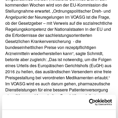
kommenden Wochen wird von der EU-Kommission die
Stellungnahme erwartet. „Ordnungspolitischer Dreh- und
Angelpunkt der Neuregelungen im VOASG ist die Frage,
ob der Gesetzgeber – mit Verweis auf die sozialrechtliche
Regelungskompetenz der Nationalstaaten in der EU und
die Erfordernisse der sachleistungsorientierten
Gesetzlichen Krankenversicherung - die
bundeseinheitlichen Preise von rezeptpflichtigen
Arzneimitteln wiederherstellen kann“, sagte Schmidt,
betonte aber zugleich: „Das ist notwendig, um die Folgen
eines Urteils des Europäischen Gerichtshofs (EuGH) aus
2016 zu heilen, das ausländischen Versendern eine freie
Preisgestaltung bei verordneten Medikamenten erlaubt.“
Im VOASG wird es auch darum gehen, pharmazeutische
Dienstleistungen für eine bessere Patientenversorgung
einzuführen und fragwürdige Geschäftsmodelle im
Zusammenhang mit der Einführung des E-Rezeptes wie
das Makeln von Verordnungen zu verhindern. „Sowohl
bei den Dienstleistungen als auch beim E-Rezept