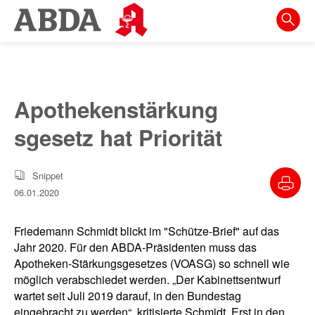
Springe
direkt
zu:
zur
Hauptnavigation
Apothekenstärkung
zur
sgesetz hat Priorität
Meta-
Navigation
Snippet
zum
06.01.2020
Inhalt
zur
Friedemann Schmidt blickt im "Schütze-Brief" auf das
Suche
Jahr 2020. Für den ABDA-Präsidenten muss das
Apotheken-Stärkungsgesetzes (VOASG) so schnell wie
möglich verabschiedet werden. „Der Kabinettsentwurf
wartet seit Juli 2019 darauf, in den Bundestag
eingebracht zu werden“, kritisierte Schmidt. Erst in den