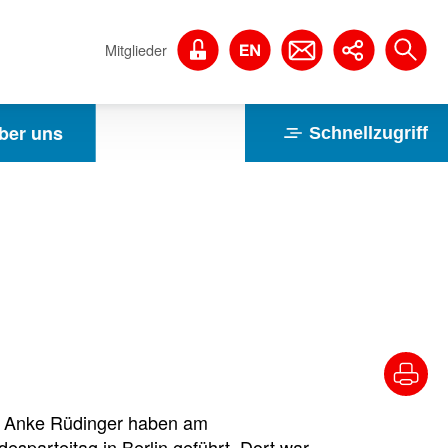
Mitglieder
ber uns
Schnellzugriff
de Anke Rüdinger haben am
parteitag in Berlin geführt. Dort war