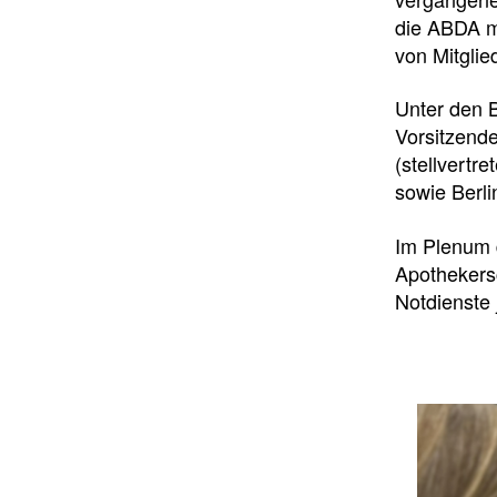
die ABDA mi
von Mitglie
Unter den 
Vorsitzend
(stellvertr
sowie Berli
Im Plenum 
Apothekers
Notdienste 