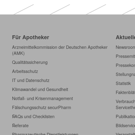
Für Apotheker
Aktuell
Arzneimittelkommission der Deutschen Apotheker
Newsroo
(AMK)
Pressemit
Qualitätssicherung
Pressekon
Arbeitsschutz
Stellung
IT und Datenschutz
Statistik
Klimawandel und Gesundheit
Faktenblä
Notfall- und Krisenmanagement
Verbrauch
Fälschungsschutz securPharm
Servicet
FAQs und Checklisten
Publikati
Referate
Bildservic
Pharmazeutische Dienstleistungen
Veranstal