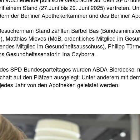
e
e
e
t einem Stand (27.Juni bis 29. Juni 2025) vertreten. U
l
t
dern der Berliner Apothekerkammer und des Berliner Apo
l
e
Besuchern am Stand zählten Bärbel Bas (Bundesministeri
e), Matthias Mieves (MdB, ordentliches Mitglied im Ge
z
i
etendes Mitglied im Gesundheitsausschuss), Philipp Tür
ns Gesundheitssenatorin Ina Czyborra.
u
l
des SPD-Bundesparteitages wurden ABDA-Bierdeckel mit
chaft auf den Plätzen ausgelegt. Unter anderem mit de
g
e
jedes Jahr von den Apotheken geleistet werden.
r
n
i
Newsdetail
f