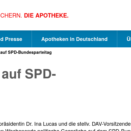
ICHERN.
DIE APOTHEKE.
nd Presse
Apotheken in Deutschland
Ü
 auf SPD-Bundesparteitag
S
S
S
 auf SPD-
c
u
e
h
c
i
n
h
t
räsidentin Dr. Ina Lucas und die stellv. DAV-Vorsitzen
n Wochenende politische Gespräche auf dem SPD-Bundes