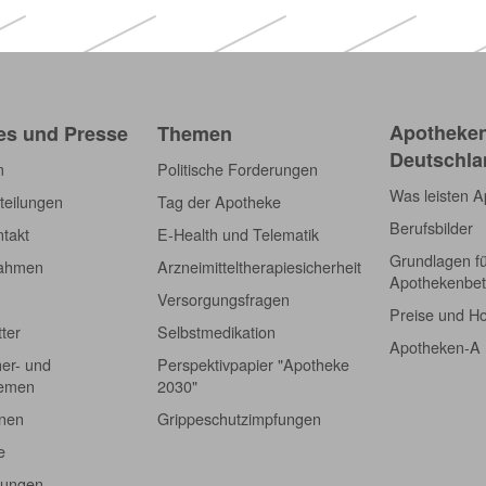
Apotheken
es und Presse
Themen
Deutschla
m
Politische Forderungen
Was leisten 
teilungen
Tag der Apotheke
Berufsbilder
takt
E-Health und Telematik
Grundlagen f
nahmen
Arzneimitteltherapiesicherheit
Apothekenbet
Versorgungsfragen
Preise und H
tter
Selbstmedikation
Apotheken-A
er- und
Perspektivpapier "Apotheke
hemen
2030"
onen
Grippeschutzimpfungen
e
tungen