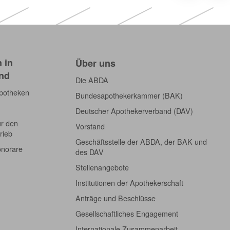
 in
Über uns
nd
Die ABDA
Apotheken
Bundesapothekerkammer (BAK)
Deutscher Apothekerverband (DAV)
ür den
Vorstand
rieb
Geschäftsstelle der ABDA, der BAK und
onorare
des DAV
Stellenangebote
Institutionen der Apothekerschaft
Anträge und Beschlüsse
Gesellschaftliches Engagement
Internationale Zusammenarbeit