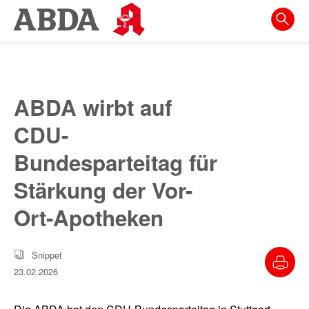
Springe
direkt
zu:
zur
Hauptnavigation
ABDA wirbt auf
zur
CDU-
Meta-
Navigation
Bundesparteitag für
zum
Stärkung der Vor-
Inhalt
Ort-Apotheken
zur
Suche
Snippet
23.02.2026