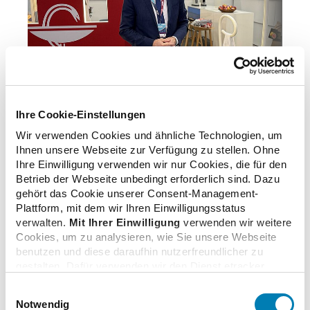
© ABDA/Schult
Ihre Cookie-Einstellungen
Wir verwenden Cookies und ähnliche Technologien, um
Ihnen unsere Webseite zur Verfügung zu stellen. Ohne
zurück zur Übersicht
Ihre Einwilligung verwenden wir nur Cookies, die für den
Betrieb der Webseite unbedingt erforderlich sind. Dazu
gehört das Cookie unserer Consent-Management-
Plattform, mit dem wir Ihren Einwilligungsstatus
verwalten.
Mit Ihrer Einwilligung
verwenden wir weitere
Cookies, um zu analysieren, wie Sie unsere Webseite
Zusatzinformationen
benutzen und diese daraufhin nutzerfreundlicher zu
gestalten. Dafür verwenden wir den Dienst etracker.
Dabei werden personenbezogenen Daten wie Ihre IP-
Verwandte Nachrichten
Einwilligungsauswahl
Adresse und Ihr Surfverhalten verarbeitet. Mit einem
Notwendig
Klick auf „Cookies zulassen“ stimmen Sie der