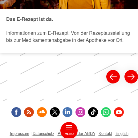
Das E-Rezept ist da.
Informationen zum E-Rezept: Von der Rezeptausstellung
bis zur Medikamentenabgabe in der Apotheke vor Ort.
Impressum
Datenschutz
Public Key der ABDA
Kontakt
English
MENU