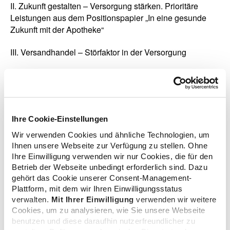
II. Zukunft gestalten – Versorgung stärken. Prioritäre
Leistungen aus dem Positionspapier „In eine gesunde
Zukunft mit der Apotheke“
III. Versandhandel – Störfaktor in der Versorgung
Der Koalitionsvertrag von Union und SPD enthält
wichtige Maßnahmen zur Sicherung der Apotheken vor
Ort. Diese stehen in großen Teilen unter starkem
wirtschaftlichem Druck: Mit aktuell nur noch 16.908
Ihre Cookie-Einstellungen
Apotheken verzeichnet die ABDA die niedrigste Zahl seit
1978. Nur gemeinsam im Dialog können Apotheken und
Wir verwenden Cookies und ähnliche Technologien, um
Politik weitere Schließungen verhindern.
Ihnen unsere Webseite zur Verfügung zu stellen. Ohne
Ihre Einwilligung verwenden wir nur Cookies, die für den
Bundesgesundheitsministerin Nina Warken (CDU) plant
Betrieb der Webseite unbedingt erforderlich sind. Dazu
gehört das Cookie unserer Consent-Management-
aktuell eine Apothekenreform. Die Ministerin hatte erst
Plattform, mit dem wir Ihren Einwilligungsstatus
kürzlich in einem Gespräch mit ABDA-Präsident Thomas
verwalten.
Mit Ihrer Einwilligung
verwenden wir weitere
Preis signalisiert, dass sie im Rahmen der Reform-
Cookies, um zu analysieren, wie Sie unsere Webseite
Vorbereitungen für einen offenen Dialog mit der ABDA
benutzen und diese daraufhin nutzerfreundlicher zu
bereitstehe. Sie kündigte außerdem an, dass sie erste