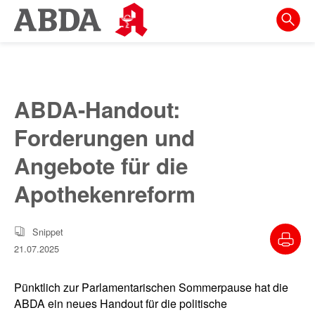
Springe
direkt
zu:
zur
Hauptnavigation
ABDA-Handout:
zur
Forderungen und
Meta-
Navigation
Angebote für die
zum
Apothekenreform
Inhalt
zur
Snippet
Suche
21.07.2025
Pünktlich zur Parlamentarischen Sommerpause hat die
ABDA ein neues Handout für die politische