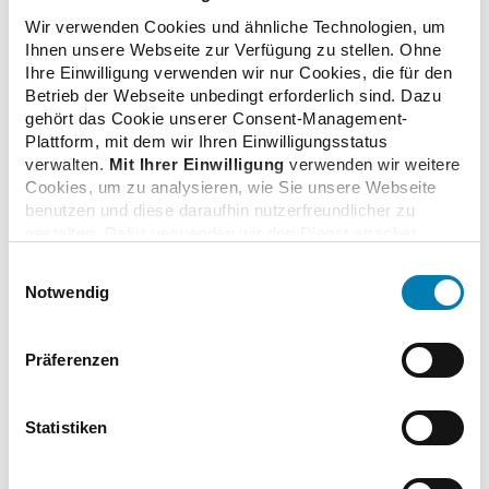
Kategorie
Wir verwenden Cookies und ähnliche Technologien, um
Leitungsebene der ABDA
Ihnen unsere Webseite zur Verfügung zu stellen. Ohne
Ihre Einwilligung verwenden wir nur Cookies, die für den
Erstellungsdatum
Betrieb der Webseite unbedingt erforderlich sind. Dazu
Dienstag, 11. März 2025
gehört das Cookie unserer Consent-Management-
Plattform, mit dem wir Ihren Einwilligungsstatus
Fotograf
verwalten.
Mit Ihrer Einwilligung
verwenden wir weitere
ABDA/Trenkel
Cookies, um zu analysieren, wie Sie unsere Webseite
benutzen und diese daraufhin nutzerfreundlicher zu
Format
gestalten. Dafür verwenden wir den Dienst etracker.
JPG / 2.0 MB
Dabei werden personenbezogenen Daten wie Ihre IP-
Einwilligungsauswahl
Adresse und Ihr Surfverhalten verarbeitet. Mit einem
Zusatzinformationen
Notwendig
Klick auf „Cookies zulassen“ stimmen Sie der
Das hier angebotene Bildmaterial steht zur redaktionellen
beschriebenen Verwendung der nicht unbedingt
Verwendung im Rahmen der gesetzlichen Bestimmungen
erforderlichen Cookies zu. Über die Schaltfläche „Nur
Präferenzen
zur freien Verfügung. Bei Verwendung der Bilder ist
notwendige Cookies verwenden“ können Sie die nicht
ausdrücklich auf die ABDA als Quelle hinzuweisen.
unbedingt erforderlichen Cookies ablehnen oder über die
unteren Regler Ihre persönlichen Bedürfnisse individuell
Statistiken
einstellen. Sie können Ihre Einwilligung jederzeit mit
Wirkung für die Zukunft widerrufen. Weitere
Links
Informationen finden Sie in unseren