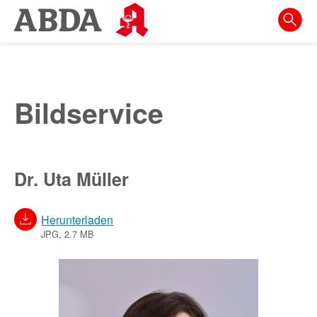
Springe
direkt
zu:
zur
Hauptnavigation
Bildservice
zur
Meta-
Navigation
Dr. Uta Müller
zum
Inhalt
Herunterladen
zur
JPG, 2.7 MB
Suche