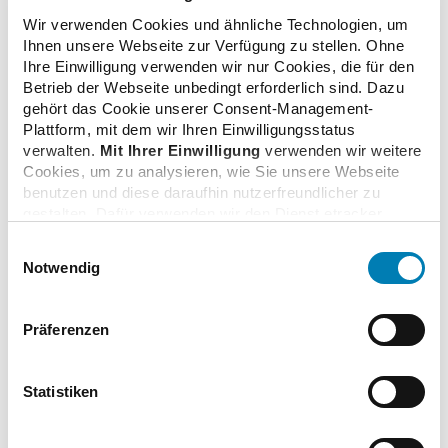
Kategorie
Wir verwenden Cookies und ähnliche Technologien, um
Leitungsebene der ABDA
Ihnen unsere Webseite zur Verfügung zu stellen. Ohne
Ihre Einwilligung verwenden wir nur Cookies, die für den
Erstellungsdatum
Betrieb der Webseite unbedingt erforderlich sind. Dazu
Dienstag, 11. März 2025
gehört das Cookie unserer Consent-Management-
Plattform, mit dem wir Ihren Einwilligungsstatus
Fotograf
verwalten.
Mit Ihrer Einwilligung
verwenden wir weitere
ABDA/Trenkel
Cookies, um zu analysieren, wie Sie unsere Webseite
benutzen und diese daraufhin nutzerfreundlicher zu
Format
gestalten. Dafür verwenden wir den Dienst etracker.
JPG / 2.7 MB
Dabei werden personenbezogenen Daten wie Ihre IP-
Einwilligungsauswahl
Adresse und Ihr Surfverhalten verarbeitet. Mit einem
Zusatzinformationen
Notwendig
Klick auf „Cookies zulassen“ stimmen Sie der
Das hier angebotene Bildmaterial steht zur redaktionellen
beschriebenen Verwendung der nicht unbedingt
Verwendung im Rahmen der gesetzlichen Bestimmungen
erforderlichen Cookies zu. Über die Schaltfläche „Nur
Präferenzen
zur freien Verfügung. Bei Verwendung der Bilder ist
notwendige Cookies verwenden“ können Sie die nicht
ausdrücklich auf die ABDA als Quelle hinzuweisen.
unbedingt erforderlichen Cookies ablehnen oder über die
unteren Regler Ihre persönlichen Bedürfnisse individuell
Statistiken
einstellen. Sie können Ihre Einwilligung jederzeit mit
Wirkung für die Zukunft widerrufen. Weitere
Links
Informationen finden Sie in unseren