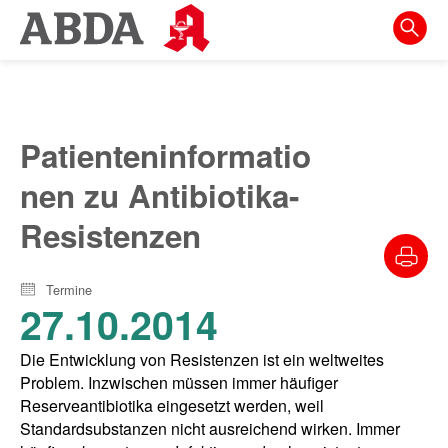
Springe
direkt
zu:
zur
Hauptnavigation
Patienteninformatio
zur
nen zu Antibiotika-
Meta-
Navigation
Resistenzen
zum
Inhalt
Termine
27.10.2014
zur
Suche
Die Entwicklung von Resistenzen ist ein weltweites
Problem. Inzwischen müssen immer häufiger
Reserveantibiotika eingesetzt werden, weil
Standardsubstanzen nicht ausreichend wirken. Immer