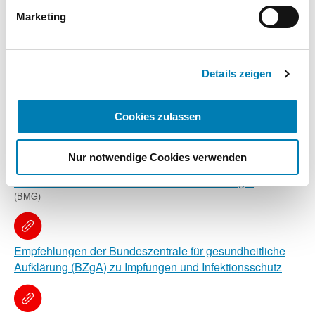
PDF, 274 KB
Informationen finden Sie in unseren
Marketing
Datenschutzhinweisen.
Weitere Informationen
Impressum
Details zeigen
Informationen zum Europäischen Antibiotikatag
Cookies zulassen
(ECDC)
Nur notwendige Cookies verwenden
DART - Deutsche Antibiotika-Resistenzstrategie
(BMG)
Empfehlungen der Bundeszentrale für gesundheitliche
Aufklärung (BZgA) zu Impfungen und Infektionsschutz