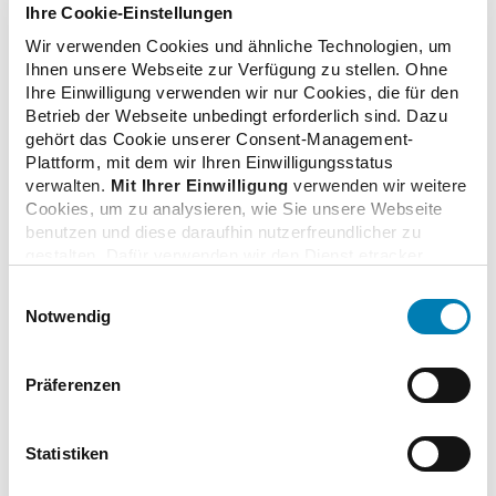
Antibiotikareste sollten nicht aufbewahrt oder zu einem
Ihre Cookie-Einstellungen
späteren Zeitpunkt ohne vorherigen Arztbesuch
Wir verwenden Cookies und ähnliche Technologien, um
eingenommen werden.
Ihnen unsere Webseite zur Verfügung zu stellen. Ohne
Arzneimittel-Reste können über den Hausmüll entsorgt
Ihre Einwilligung verwenden wir nur Cookies, die für den
werden. Zusätzlich bieten einige Apotheken als
Betrieb der Webseite unbedingt erforderlich sind. Dazu
freiwilligen Service die Rücknahme von Alt-
gehört das Cookie unserer Consent-Management-
Arzneimitteln an und entsorgen diese in
Plattform, mit dem wir Ihren Einwilligungsstatus
verwalten.
Mit Ihrer Einwilligung
verwenden wir weitere
Zusammenarbeit mit kommunalen
Cookies, um zu analysieren, wie Sie unsere Webseite
Entsorgungsbetrieben. Eine Entsorgung über die
benutzen und diese daraufhin nutzerfreundlicher zu
Toilette oder das Waschbecken sollte vermieden
gestalten. Dafür verwenden wir den Dienst etracker.
werden.
Dabei werden personenbezogenen Daten wie Ihre IP-
Einwilligungsauswahl
Adresse und Ihr Surfverhalten verarbeitet. Mit einem
Notwendig
Klick auf „Cookies zulassen“ stimmen Sie der
beschriebenen Verwendung der nicht unbedingt
erforderlichen Cookies zu. Über die Schaltfläche „Nur
Download
Präferenzen
notwendige Cookies verwenden“ können Sie die nicht
unbedingt erforderlichen Cookies ablehnen oder über die
unteren Regler Ihre persönlichen Bedürfnisse individuell
Statistiken
einstellen. Sie können Ihre Einwilligung jederzeit mit
7 Tipps für den richtigen Umgang mit Antibiotika
Wirkung für die Zukunft widerrufen. Weitere