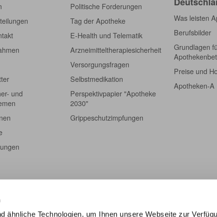
Deutschla
Apotheken)
m
Politische Forderungen
Was leisten 
teilungen
Tag der Apotheke
Berufsbilder
takt
E-Health und Telematik
Grundlagen f
nahmen
Arzneimitteltherapiesicherheit
Apothekenbet
Versorgungsfragen
Preise und H
tter
Selbstmedikation
Apotheken-A
er- und
Perspektivpapier "Apotheke
hemen
2030"
onen
Grippeschutzimpfungen
e
tungen
n
d ähnliche Technologien, um Ihnen unsere Webseite zur Verfüg