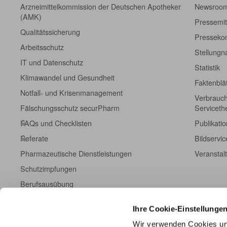
Arzneimittelkommission der Deutschen Apotheker
Newsroo
(AMK)
Pressemit
Qualitätssicherung
Pressekon
Arbeitsschutz
Stellung
IT und Datenschutz
Statistik
Klimawandel und Gesundheit
Faktenblä
Notfall- und Krisenmanagement
Verbrauch
Fälschungsschutz securPharm
Servicet
FAQs und Checklisten
Publikati
Referate
Bildservic
Pharmazeutische Dienstleistungen
Veranstal
Schutzimpfungen
Berufsausübung
Fort- und Weiterbildung
Ihre Cookie-Einstellunge
Kampagneninformationen
Wir verwenden Cookies un