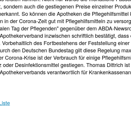
e
e
e
t, sondern auch die gestiegenen Preise einzelner Prod
l
t
erkannt. So können die Apotheken die Pflegehilfsmitte
 in der Corona-Zeit gut mit Pflegehilfsmitteln zu versorg
l
e
onalen Tag der Pflegenden" gegenüber dem ABDA-News
pothekerverband inzwischen schriftlich bestätigt, dass 
z
i
. Vorbehaltlich des Fortbestehens der Feststellung eine
durch den Deutschen Bundestag gilt diese Regelung max
r Corona-Krise ist der Verbrauch für einige Pflegehilfs
u
l
oder Desinfektionsmittel gestiegen. Thomas Dittrich is
Apothekerverbands verantwortlich für Krankenkassenan
g
e
r
n
Liste
i
Pressedetail
f