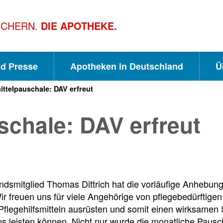
ICHERN.
DIE APOTHEKE.
nd Presse
Apotheken in Deutschland
Ü
ittelpauschale: DAV erfreut
S
S
S
schale: DAV erfreut
c
u
e
h
c
i
dsmitglied Thomas Dittrich hat die vorläufige Anhebung 
n
h
t
ir freuen uns für viele Angehörige von pflegebedürftigen
Pflegehilfsmitteln ausrüsten und somit einen wirksamen
us leisten können. Nicht nur wurde die monatliche Paus