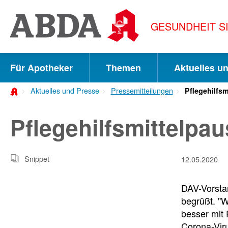
Springe
direkt
GESUNDHEIT S
zu:
zur
Hauptnavigation
Für Apotheker
Themen
Aktuelles u
zur
Aktuelles und Presse
Pressemitteilungen
Pflegehilfsm
Meta-
Navigation
Pflegehilfsmittelpau
zum
Inhalt
Snippet
12.05.2020
zur
DAV-Vorstan
Suche
begrüßt. "W
besser mit 
Corona-Vir