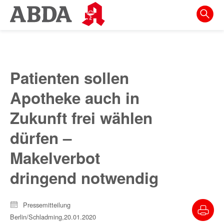
Springe
direkt
zu:
zur
Hauptnavigation
Patienten sollen
zur
Apotheke auch in
Meta-
Navigation
Zukunft frei wählen
zum
dürfen –
Inhalt
Makelverbot
zur
dringend notwendig
Suche
Pressemitteilung
Berlin/Schladming,
20.01.2020