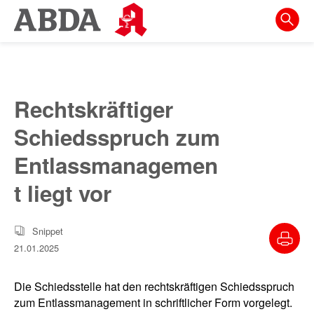
Springe
direkt
zu:
zur
Hauptnavigation
Rechtskräftiger
zur
Schiedsspruch zum
Meta-
Navigation
Entlassmanagemen
zum
t liegt vor
Inhalt
zur
Snippet
Suche
21.01.2025
Die Schiedsstelle hat den rechtskräftigen Schiedsspruch
zum Entlassmanagement in schriftlicher Form vorgelegt.