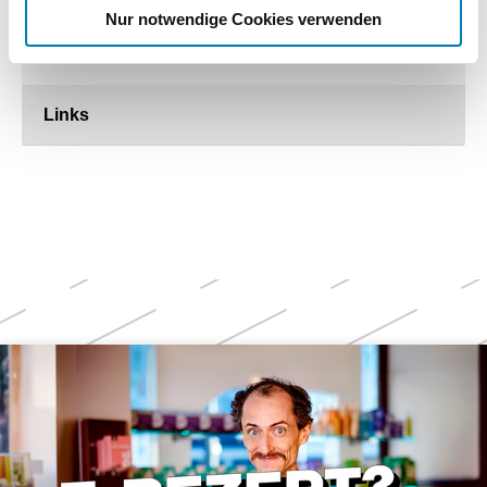
Arzneimitteln nach Krankenhausentlassung
Nur notwendige Cookies verwenden
07.03.2022
Links
Weitere
Themen