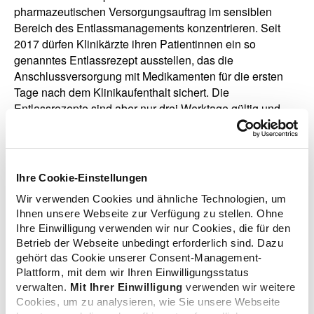
pharmazeutischen Versorgungsauftrag im sensiblen
Bereich des Entlassmanagements konzentrieren. Seit
2017 dürfen Klinikärzte ihren Patientinnen ein so
genanntes Entlassrezept ausstellen, das die
Anschlussversorgung mit Medikamenten für die ersten
Tage nach dem Klinikaufenthalt sichert. Die
Entlassrezepte sind aber nur drei Werktage gültig und
müssen deshalb schnell in der Apotheke eingelöst
werden. GKV-Spitzenband und DAV erarbeiten derzeit
die aktualisierte Gesamtfassung des Rahmenvertrags, in
die der Schiedsspruch dann eingearbeitet ist.
Ihre Cookie-Einstellungen
Wir verwenden Cookies und ähnliche Technologien, um
Ihnen unsere Webseite zur Verfügung zu stellen. Ohne
Ihre Einwilligung verwenden wir nur Cookies, die für den
zurück zur Übersicht
Betrieb der Webseite unbedingt erforderlich sind. Dazu
gehört das Cookie unserer Consent-Management-
Plattform, mit dem wir Ihren Einwilligungsstatus
verwalten.
Mit Ihrer Einwilligung
verwenden wir weitere
Cookies, um zu analysieren, wie Sie unsere Webseite