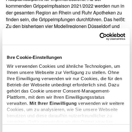
kommenden Grippeimpfsaison 2021/2022 werden nun in
der gesamten Region an Rhein und Ruhr Apotheken zu
finden sein, die Grippeimpfungen durchführen. Das heißt:
Zu den bisherigen vier Modellregionen Düsseldorf und
Umgebung, Essen, Bonn-Rhein-Sieg, Duisburg (Rechter
Niederrhein) kommen die Regionen Aachen, Bergisch-
Land, Köln und Linker Niederrhein hinzu. AOK und AVNR
haben sich darauf aufgrund der überzeugenden
Ihre Cookie-Einstellungen
Ergebnisse des Modellprojekts verständigt. „Wir kommen
damit auch dem Wunsch der vielen Bürgerinnen und
Wir verwenden Cookies und ähnliche Technologien, um
Ihnen unsere Webseite zur Verfügung zu stellen. Ohne
Bürger nach, die bisher noch keine impfende Apotheke in
Ihre Einwilligung verwenden wir nur Cookies, die für den
der Nähe ihres Wohnortes finden konnten, sich aber
Betrieb der Webseite unbedingt erforderlich sind. Dazu
bereits vielfach danach erkundigt haben“, so Preis und
gehört das Cookie unserer Consent-Management-
Wältermann.
Plattform, mit dem wir Ihren Einwilligungsstatus
verwalten.
Mit Ihrer Einwilligung
verwenden wir weitere
Cookies, um zu analysieren, wie Sie unsere Webseite
benutzen und diese daraufhin nutzerfreundlicher zu
gestalten. Dafür verwenden wir den Dienst etracker.
zurück zur Liste
Dabei werden personenbezogenen Daten wie Ihre IP-