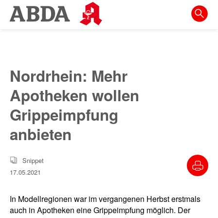
Springe
direkt
zu:
zur
Hauptnavigation
Nordrhein: Mehr
zur
Apotheken wollen
Meta-
Navigation
Grippeimpfung
zum
anbieten
Inhalt
zur
Snippet
Suche
17.05.2021
In Modellregionen war im vergangenen Herbst erstmals
auch in Apotheken eine Grippeimpfung möglich. Der