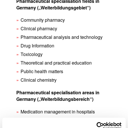
Pharmaceutical specialisation fields in
search
Germany („Weiterbildungsgebiet“)
Community pharmacy
Clinical pharmacy
Pharmaceutical analysis and technology
Drug Information
Toxicology
Theoretical and practical education
Public health matters
Clinical chemistry
Pharmaceutical specialisation areas in
Germany („Weiterbildungsbereich“)
Medication management in hospitals
Infectiology