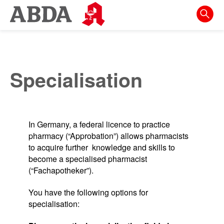
Instanly
jump
to:
Jump
to
Main
Specialisation
Navigation
Jump
to
In Germany, a federal licence to practice
Meta
pharmacy (“Approbation”) allows pharmacists
Navigation
to acquire further knowledge and skills to
become a specialised pharmacist
Jump
(“Fachapotheker”).
to
content
You have the following options for
specialisation:
Jump
to