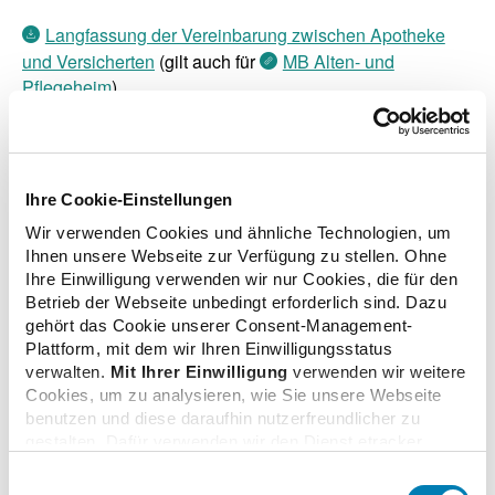
Langfassung der Vereinbarung zwischen Apotheke
und Versicherten
(gilt auch für
MB Alten- und
Pflegeheim
)
Prozessbeschreibung
Prozessbeschreibung im Power-Point-Format
Ihre Cookie-Einstellungen
Wir verwenden Cookies und ähnliche Technologien, um
Ihnen unsere Webseite zur Verfügung zu stellen. Ohne
Ihre Einwilligung verwenden wir nur Cookies, die für den
Betrieb der Webseite unbedingt erforderlich sind. Dazu
gehört das Cookie unserer Consent-Management-
Plattform, mit dem wir Ihren Einwilligungsstatus
verwalten.
Mit Ihrer Einwilligung
verwenden wir weitere
© Alexander/stock.adobe.com
Cookies, um zu analysieren, wie Sie unsere Webseite
benutzen und diese daraufhin nutzerfreundlicher zu
gestalten. Dafür verwenden wir den Dienst etracker.
Dabei werden personenbezogenen Daten wie Ihre IP-
Einwilligungsauswahl
Adresse und Ihr Surfverhalten verarbeitet. Mit einem