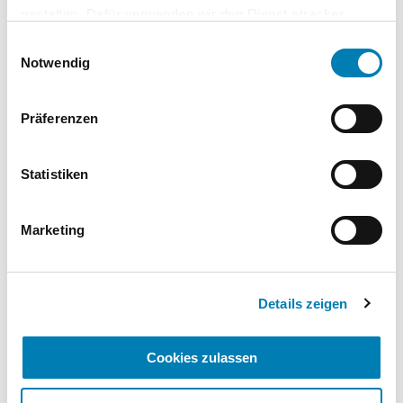
Erläuterungen zum Informationsbogen Blutdruck
gestalten. Dafür verwenden wir den Dienst etracker.
Dabei werden personenbezogenen Daten wie Ihre IP-
Einwilligungsauswahl
Adresse und Ihr Surfverhalten verarbeitet. Mit einem
Notwendig
Klick auf „Cookies zulassen“ stimmen Sie der
beschriebenen Verwendung der nicht unbedingt
erforderlichen Cookies zu. Über die Schaltfläche „Nur
Präferenzen
notwendige Cookies verwenden“ können Sie die nicht
unbedingt erforderlichen Cookies ablehnen oder über die
unteren Regler Ihre persönlichen Bedürfnisse individuell
© Alexander/stock.adobe.com
Statistiken
einstellen. Sie können Ihre Einwilligung jederzeit mit
Wirkung für die Zukunft widerrufen. Weitere
Informationen finden Sie in unseren
Marketing
Datenschutzhinweisen.
Impressum
Details zeigen
Cookies zulassen
Die Dienstleistung im