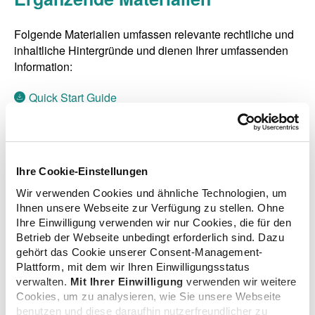
Folgende Materialien umfassen relevante rechtliche und
inhaltliche Hintergründe und dienen Ihrer umfassenden
Information:
Quick Start Guide
Vertraglich vereinbarte Leistungsbeschreibung
Langfassung der Vereinbarung zwischen Apotheke
Ihre Cookie-Einstellungen
und Versicherten
Wir verwenden Cookies und ähnliche Technologien, um
Prozessbeschreibung
Ihnen unsere Webseite zur Verfügung zu stellen. Ohne
Ihre Einwilligung verwenden wir nur Cookies, die für den
Betrieb der Webseite unbedingt erforderlich sind. Dazu
Prozessbeschreibung im Power-Point-Format
gehört das Cookie unserer Consent-Management-
Plattform, mit dem wir Ihren Einwilligungsstatus
Standardarbeitsanweisung Blutdruckmessung in der
verwalten.
Mit Ihrer Einwilligung
verwenden wir weitere
Apotheke
Cookies, um zu analysieren, wie Sie unsere Webseite
benutzen und diese daraufhin nutzerfreundlicher zu